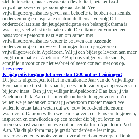
zich in te zetten, maar verwachten flexibiliteit, betekenisvol
vrijwilligerswerk en persoonlijke aandacht. Veel
vrijwilligersorganisaties geven aan behoefte te hebben aan kennis,
ondersteuning en inspiratie rondom dit thema. Vervolg Dit
onderzoek laat zien dat jeugdparticipatie een belangrijk thema is
waar nog veel winst te behalen valt. De uitkomsten vormen een
basis voor Apeldoorn Pakt Aan om samen met
vrijwilligersorganisaties verder te bouwen aan passende
ondersteuning en nieuwe verbindingen tussen jongeren en
vrijwilligerswerk in Apeldoorn. Wil jij een bijdrage leveren aan meer
jeugdparticipatie in Apeldoorn? Blijf ons volgen via de socials,
schrijf je in voor onze nieuwsbrief of neem contact met ons op.
Lees meer
Krijg gratis toegang tot meer dan 1200 online trainingen!
Dit jaar is uitgeroepen tot het Internationale Jaar van de Vrijwilliger.
Een jaar om extra stil te staan bij de waarde van vrijwilligerswerk en
bij jouw inzet . Ben jij vrijwilliger in Apeldoorn? Dan kun jij via
Apeldoorn Pakt Aan dit jaar gratis online trainingen volgen. Zo
willen we je bedanken omdat jij Apeldoorn mooier maakt! We
willen je graag laten weten dat we jouw betrokkenheid enorm
waarderen! Daarom willen we je iets geven: een kans om te groeien,
inspireren en ontwikkelen op een manier die bij jou leven en
interesses past via ons nieuwe online leerplatform Apeldoorn Pakt
Aan. Via dit platform mag je gratis honderden e-learnings,
luisterboeken en e-books volgen over allerlei onderwerpen. Denk