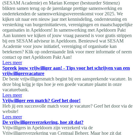
(SESAM Academie) en Marian Kemper (bestuurder Stimenz)
blikten samen terug op de jarenlange prettige samenwerking en
ondertekenden de samenwerkingsovereenkomst voor 2025. We
kijken uit naar een nieuw jaar met kennisdeling, ondersteuning en
versterking van burgerinitiatieven, verenigingen en maatschappelijke
organisaties in Apeldoorn! In samenwerking met Apeldoorn Pakt
Aan kunnen we kijken of jouw vraag passend is voor gratis strippen
bij een SESAM adviseur in Apeldoorn. Benieuwd wat SESAM
Academie voor jouw initiatief, vereniging of organisatie kan
betekenen? Klik op onderstaande link voor meer informatie of neem
contact op met Apeldoorn Pakt Aan!
Lees meer
Spreek jouw vrijwilliger aan! - Tips voor het schrijven van een
vrijwilligersvacature
De beste vrijwilligersmatch begint bij een aansprekende vacature. In
deze blog krijg je tips hoe je een goede vacature plaatst in onze
vacaturebank.
Lees meer
Vrijwilliger een match? Geef het door!
Heb jij een succesvolle match voor je vacature? Geef het door via de
website!
Lees meer
De vrijwilligersverzekering, hoe zit dat?
Vrijwilligers in Apeldoorn zijn verzekerd via de
Vrijwilligersverzekering van Centraal Beheer. Maar hoe zit dat