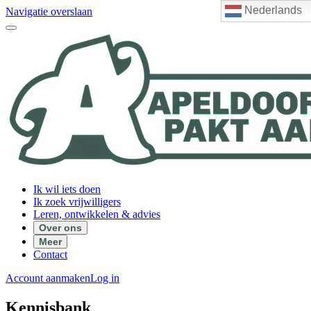
Nederlands
Navigatie overslaan
Ik wil iets doen
Ik zoek vrijwilligers
Leren, ontwikkelen & advies
Over ons
Meer
Contact
Account aanmaken
Log in
Kennisbank