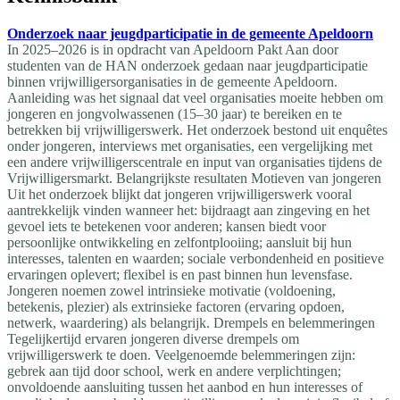
Onderzoek naar jeugdparticipatie in de gemeente Apeldoorn
In 2025–2026 is in opdracht van Apeldoorn Pakt Aan door
studenten van de HAN onderzoek gedaan naar jeugdparticipatie
binnen vrijwilligersorganisaties in de gemeente Apeldoorn.
Aanleiding was het signaal dat veel organisaties moeite hebben om
jongeren en jongvolwassenen (15–30 jaar) te bereiken en te
betrekken bij vrijwilligerswerk. Het onderzoek bestond uit enquêtes
onder jongeren, interviews met organisaties, een vergelijking met
een andere vrijwilligerscentrale en input van organisaties tijdens de
Vrijwilligersmarkt. Belangrijkste resultaten Motieven van jongeren
Uit het onderzoek blijkt dat jongeren vrijwilligerswerk vooral
aantrekkelijk vinden wanneer het: bijdraagt aan zingeving en het
gevoel iets te betekenen voor anderen; kansen biedt voor
persoonlijke ontwikkeling en zelfontplooiing; aansluit bij hun
interesses, talenten en waarden; sociale verbondenheid en positieve
ervaringen oplevert; flexibel is en past binnen hun levensfase.
Jongeren noemen zowel intrinsieke motivatie (voldoening,
betekenis, plezier) als extrinsieke factoren (ervaring opdoen,
netwerk, waardering) als belangrijk. Drempels en belemmeringen
Tegelijkertijd ervaren jongeren diverse drempels om
vrijwilligerswerk te doen. Veelgenoemde belemmeringen zijn:
gebrek aan tijd door school, werk en andere verplichtingen;
onvoldoende aansluiting tussen het aanbod en hun interesses of