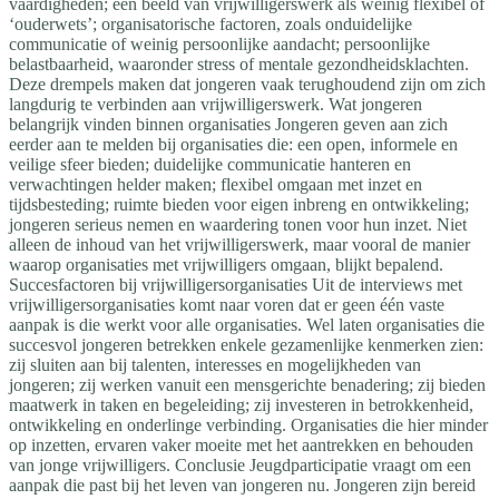
vaardigheden; een beeld van vrijwilligerswerk als weinig flexibel of
‘ouderwets’; organisatorische factoren, zoals onduidelijke
communicatie of weinig persoonlijke aandacht; persoonlijke
belastbaarheid, waaronder stress of mentale gezondheidsklachten.
Deze drempels maken dat jongeren vaak terughoudend zijn om zich
langdurig te verbinden aan vrijwilligerswerk. Wat jongeren
belangrijk vinden binnen organisaties Jongeren geven aan zich
eerder aan te melden bij organisaties die: een open, informele en
veilige sfeer bieden; duidelijke communicatie hanteren en
verwachtingen helder maken; flexibel omgaan met inzet en
tijdsbesteding; ruimte bieden voor eigen inbreng en ontwikkeling;
jongeren serieus nemen en waardering tonen voor hun inzet. Niet
alleen de inhoud van het vrijwilligerswerk, maar vooral de manier
waarop organisaties met vrijwilligers omgaan, blijkt bepalend.
Succesfactoren bij vrijwilligersorganisaties Uit de interviews met
vrijwilligersorganisaties komt naar voren dat er geen één vaste
aanpak is die werkt voor alle organisaties. Wel laten organisaties die
succesvol jongeren betrekken enkele gezamenlijke kenmerken zien:
zij sluiten aan bij talenten, interesses en mogelijkheden van
jongeren; zij werken vanuit een mensgerichte benadering; zij bieden
maatwerk in taken en begeleiding; zij investeren in betrokkenheid,
ontwikkeling en onderlinge verbinding. Organisaties die hier minder
op inzetten, ervaren vaker moeite met het aantrekken en behouden
van jonge vrijwilligers. Conclusie Jeugdparticipatie vraagt om een
aanpak die past bij het leven van jongeren nu. Jongeren zijn bereid