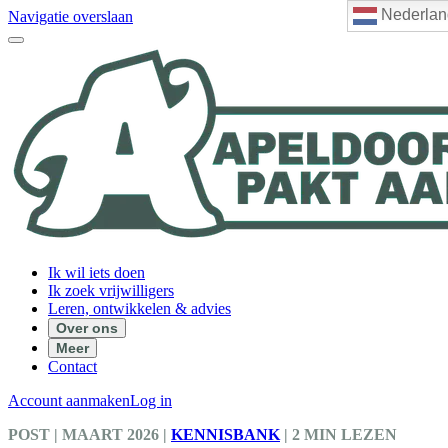
Nederlan
Navigatie overslaan
Ik wil iets doen
Ik zoek vrijwilligers
Leren, ontwikkelen & advies
Over ons
Meer
Contact
Account aanmaken
Log in
POST
| MAART 2026
|
KENNISBANK
|
2 MIN LEZEN