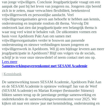
van jonge vrijwilligers. Conclusie Jeugdparticipatie vraagt om een
aanpak die past bij het leven van jongeren nu. Jongeren zijn bereid
zich in te zetten, maar verwachten flexibiliteit, betekenisvol
vrijwilligerswerk en persoonlijke aandacht. Veel
vrijwilligersorganisaties geven aan behoefte te hebben aan kennis,
ondersteuning en inspiratie rondom dit thema. Vervolg Dit
onderzoek laat zien dat jeugdparticipatie een belangrijk thema is
waar nog veel winst te behalen valt. De uitkomsten vormen een
basis voor Apeldoorn Pakt Aan om samen met
vrijwilligersorganisaties verder te bouwen aan passende
ondersteuning en nieuwe verbindingen tussen jongeren en
vrijwilligerswerk in Apeldoorn. Wil jij een bijdrage leveren aan meer
jeugdparticipatie in Apeldoorn? Blijf ons volgen via de socials,
schrijf je in voor onze nieuwsbrief of neem contact met ons op.
Lees meer
Samenwerkingsovereenkomst met SESAM Academie
|
Kennisbank
De samenwerking tussen SESAM Academie, Apeldoorn Pakt Aan
en de SESAM Academie is opnieuw verlengd! Jan van de Werf
(SESAM Academie) en Marian Kemper (bestuurder Stimenz)
blikten samen terug op de jarenlange prettige samenwerking en
ondertekenden de samenwerkingsovereenkomst voor 2025. We
kijken uit naar een nieuw jaar met kennisdeling, ondersteuning en