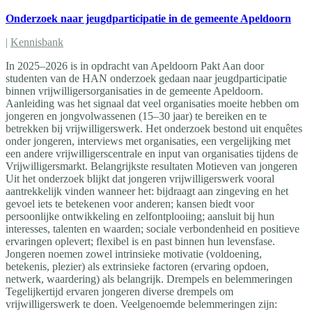
Onderzoek naar jeugdparticipatie in de gemeente Apeldoorn
|
Kennisbank
In 2025–2026 is in opdracht van Apeldoorn Pakt Aan door
studenten van de HAN onderzoek gedaan naar jeugdparticipatie
binnen vrijwilligersorganisaties in de gemeente Apeldoorn.
Aanleiding was het signaal dat veel organisaties moeite hebben om
jongeren en jongvolwassenen (15–30 jaar) te bereiken en te
betrekken bij vrijwilligerswerk. Het onderzoek bestond uit enquêtes
onder jongeren, interviews met organisaties, een vergelijking met
een andere vrijwilligerscentrale en input van organisaties tijdens de
Vrijwilligersmarkt. Belangrijkste resultaten Motieven van jongeren
Uit het onderzoek blijkt dat jongeren vrijwilligerswerk vooral
aantrekkelijk vinden wanneer het: bijdraagt aan zingeving en het
gevoel iets te betekenen voor anderen; kansen biedt voor
persoonlijke ontwikkeling en zelfontplooiing; aansluit bij hun
interesses, talenten en waarden; sociale verbondenheid en positieve
ervaringen oplevert; flexibel is en past binnen hun levensfase.
Jongeren noemen zowel intrinsieke motivatie (voldoening,
betekenis, plezier) als extrinsieke factoren (ervaring opdoen,
netwerk, waardering) als belangrijk. Drempels en belemmeringen
Tegelijkertijd ervaren jongeren diverse drempels om
vrijwilligerswerk te doen. Veelgenoemde belemmeringen zijn: