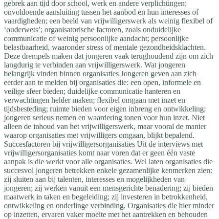
gebrek aan tijd door school, werk en andere verplichtingen;
onvoldoende aansluiting tussen het aanbod en hun interesses of
vaardigheden; een beeld van vrijwilligerswerk als weinig flexibel of
‘ouderwets’; organisatorische factoren, zoals onduidelijke
communicatie of weinig persoonlijke aandacht; persoonlijke
belastbaarheid, waaronder stress of mentale gezondheidsklachten.
Deze drempels maken dat jongeren vaak terughoudend zijn om zich
langdurig te verbinden aan vrijwilligerswerk. Wat jongeren
belangrijk vinden binnen organisaties Jongeren geven aan zich
eerder aan te melden bij organisaties die: een open, informele en
veilige sfeer bieden; duidelijke communicatie hanteren en
verwachtingen helder maken; flexibel omgaan met inzet en
tijdsbesteding; ruimte bieden voor eigen inbreng en ontwikkeling;
jongeren serieus nemen en waardering tonen voor hun inzet. Niet
alleen de inhoud van het vrijwilligerswerk, maar vooral de manier
waarop organisaties met vrijwilligers omgaan, blijkt bepalend.
Succesfactoren bij vrijwilligersorganisaties Uit de interviews met
vrijwilligersorganisaties komt naar voren dat er geen één vaste
aanpak is die werkt voor alle organisaties. Wel laten organisaties die
succesvol jongeren betrekken enkele gezamenlijke kenmerken zien:
zij sluiten aan bij talenten, interesses en mogelijkheden van
jongeren; zij werken vanuit een mensgerichte benadering; zij bieden
maatwerk in taken en begeleiding; zij investeren in betrokkenheid,
ontwikkeling en onderlinge verbinding. Organisaties die hier minder
op inzetten, ervaren vaker moeite met het aantrekken en behouden