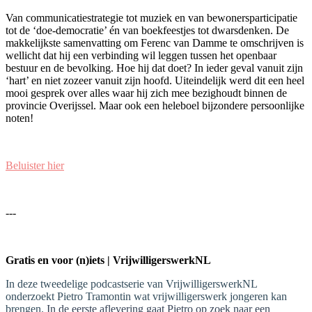
Van communicatiestrategie tot muziek en van bewonersparticipatie
tot de ‘doe-democratie’ én van boekfeestjes tot dwarsdenken. De
makkelijkste samenvatting om Ferenc van Damme te omschrijven is
wellicht dat hij een verbinding wil leggen tussen het openbaar
bestuur en de bevolking. Hoe hij dat doet? In ieder geval vanuit zijn
‘hart’ en niet zozeer vanuit zijn hoofd. Uiteindelijk werd dit een heel
mooi gesprek over alles waar hij zich mee bezighoudt binnen de
provincie Overijssel. Maar ook een heleboel bijzondere persoonlijke
noten!
Beluister hier
---
Gratis en voor (n)iets | VrijwilligerswerkNL
In deze tweedelige podcastserie van VrijwilligerswerkNL
onderzoekt Pietro Tramontin wat vrijwilligerswerk jongeren kan
brengen.
In de eerste aflevering gaat Pietro op zoek naar een