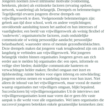
Jongeren noemen zowel intrinsieke motivatie (voldoening,
betekenis, plezier) als extrinsieke factoren (ervaring opdoen,
netwerk, waardering) als belangrijk. Drempels en belemmeringen
Tegelijkertijd ervaren jongeren diverse drempels om
vrijwilligerswerk te doen. Veelgenoemde belemmeringen zijn:
gebrek aan tijd door school, werk en andere verplichtingen;
onvoldoende aansluiting tussen het aanbod en hun interesses of
vaardigheden; een beeld van vrijwilligerswerk als weinig flexibel of
‘ouderwets’; organisatorische factoren, zoals onduidelijke
communicatie of weinig persoonlijke aandacht; persoonlijke
belastbaarheid, waaronder stress of mentale gezondheidsklachten.
Deze drempels maken dat jongeren vaak terughoudend zijn om zich
langdurig te verbinden aan vrijwilligerswerk. Wat jongeren
belangrijk vinden binnen organisaties Jongeren geven aan zich
eerder aan te melden bij organisaties die: een open, informele en
veilige sfeer bieden; duidelijke communicatie hanteren en
verwachtingen helder maken; flexibel omgaan met inzet en
tijdsbesteding; ruimte bieden voor eigen inbreng en ontwikkeling;
jongeren serieus nemen en waardering tonen voor hun inzet. Niet
alleen de inhoud van het vrijwilligerswerk, maar vooral de manier
waarop organisaties met vrijwilligers omgaan, blijkt bepalend.
Succesfactoren bij vrijwilligersorganisaties Uit de interviews met
vrijwilligersorganisaties komt naar voren dat er geen één vaste
aanpak is die werkt voor alle organisaties. Wel laten organisaties die
succesvol jongeren betrekken enkele gezamenlijke kenmerken zien: