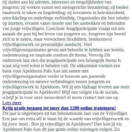
zij sluiten aan bij talenten, interesses en mogelijkheden van
jongeren; zij werken vanuit een mensgerichte benadering; zij bieden
maatwerk in taken en begeleiding; zij investeren in betrokkenheid,
ontwikkeling en onderlinge verbinding. Organisaties die hier minder
op inzetten, ervaren vaker moeite met het aantrekken en behouden
van jonge vrijwilligers. Conclusie Jeugdparticipatie vraagt om een
aanpak die past bij het leven van jongeren nu. Jongeren zijn bereid
zich in te zetten, maar verwachten flexibiliteit, betekenisvol
vrijwilligerswerk en persoonlijke aandacht. Veel
vrijwilligersorganisaties geven aan behoefte te hebben aan kennis,
ondersteuning en inspiratie rondom dit thema. Vervolg Dit
onderzoek laat zien dat jeugdparticipatie een belangrijk thema is
waar nog veel winst te behalen valt. De uitkomsten vormen een
basis voor Apeldoorn Pakt Aan om samen met
vrijwilligersorganisaties verder te bouwen aan passende
ondersteuning en nieuwe verbindingen tussen jongeren en
vrijwilligerswerk in Apeldoorn. Wil jij een bijdrage leveren aan meer
jeugdparticipatie in Apeldoorn? Blijf ons volgen via de socials,
schrijf je in voor onze nieuwsbrief of neem contact met ons op.
Lees meer
Krijg gratis toegang tot meer dan 1200 online trainingen!
Dit jaar is uitgeroepen tot het Internationale Jaar van de Vrijwilliger.
Een jaar om extra stil te staan bij de waarde van vrijwilligerswerk en
bij jouw inzet . Ben jij vrijwilliger in Apeldoorn? Dan kun jij via
Apeldoorn Pakt Aan dit jaar gratis online trainingen volgen. Zo