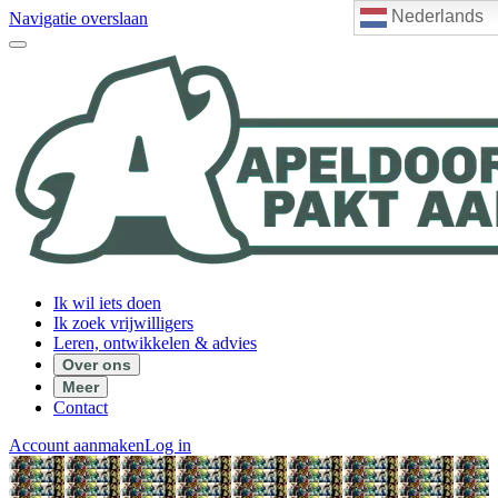
Nederlands
Navigatie overslaan
Ik wil iets doen
Ik zoek vrijwilligers
Leren, ontwikkelen & advies
Over ons
Meer
Contact
Account aanmaken
Log in