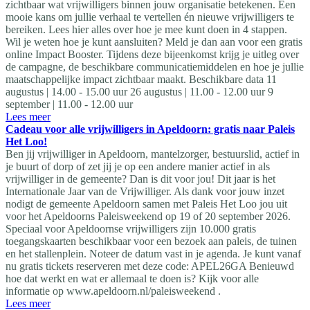
zichtbaar wat vrijwilligers binnen jouw organisatie betekenen. Een
mooie kans om jullie verhaal te vertellen én nieuwe vrijwilligers te
bereiken. Lees hier alles over hoe je mee kunt doen in 4 stappen.
Wil je weten hoe je kunt aansluiten? Meld je dan aan voor een gratis
online Impact Booster. Tijdens deze bijeenkomst krijg je uitleg over
de campagne, de beschikbare communicatiemiddelen en hoe je jullie
maatschappelijke impact zichtbaar maakt. Beschikbare data 11
augustus | 14.00 - 15.00 uur 26 augustus | 11.00 - 12.00 uur 9
september | 11.00 - 12.00 uur
Lees meer
Cadeau voor alle vrijwilligers in Apeldoorn: gratis naar Paleis
Het Loo!
Ben jij vrijwilliger in Apeldoorn, mantelzorger, bestuurslid, actief in
je buurt of dorp of zet jij je op een andere manier actief in als
vrijwilliger in de gemeente? Dan is dit voor jou! Dit jaar is het
Internationale Jaar van de Vrijwilliger. Als dank voor jouw inzet
nodigt de gemeente Apeldoorn samen met Paleis Het Loo jou uit
voor het Apeldoorns Paleisweekend op 19 of 20 september 2026.
Speciaal voor Apeldoornse vrijwilligers zijn 10.000 gratis
toegangskaarten beschikbaar voor een bezoek aan paleis, de tuinen
en het stallenplein. Noteer de datum vast in je agenda. Je kunt vanaf
nu gratis tickets reserveren met deze code: APEL26GA Benieuwd
hoe dat werkt en wat er allemaal te doen is? Kijk voor alle
informatie op www.apeldoorn.nl/paleisweekend .
Lees meer