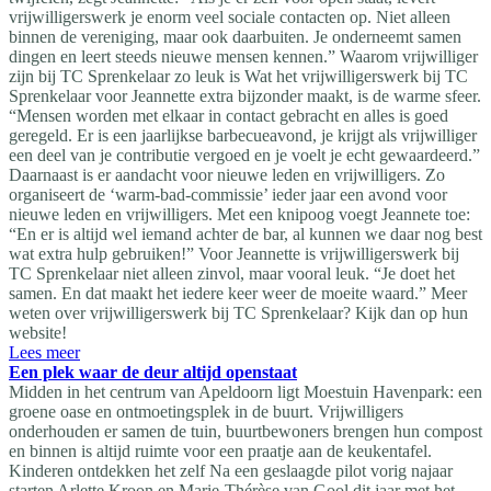
vrijwilligerswerk je enorm veel sociale contacten op. Niet alleen
binnen de vereniging, maar ook daarbuiten. Je onderneemt samen
dingen en leert steeds nieuwe mensen kennen.” Waarom vrijwilliger
zijn bij TC Sprenkelaar zo leuk is Wat het vrijwilligerswerk bij TC
Sprenkelaar voor Jeannette extra bijzonder maakt, is de warme sfeer.
“Mensen worden met elkaar in contact gebracht en alles is goed
geregeld. Er is een jaarlijkse barbecueavond, je krijgt als vrijwilliger
een deel van je contributie vergoed en je voelt je echt gewaardeerd.”
Daarnaast is er aandacht voor nieuwe leden en vrijwilligers. Zo
organiseert de ‘warm-bad-commissie’ ieder jaar een avond voor
nieuwe leden en vrijwilligers. Met een knipoog voegt Jeannete toe:
“En er is altijd wel iemand achter de bar, al kunnen we daar nog best
wat extra hulp gebruiken!” Voor Jeannette is vrijwilligerswerk bij
TC Sprenkelaar niet alleen zinvol, maar vooral leuk. “Je doet het
samen. En dat maakt het iedere keer weer de moeite waard.” Meer
weten over vrijwilligerswerk bij TC Sprenkelaar? Kijk dan op hun
website!
Lees meer
Een plek waar de deur altijd openstaat
Midden in het centrum van Apeldoorn ligt Moestuin Havenpark: een
groene oase en ontmoetingsplek in de buurt. Vrijwilligers
onderhouden er samen de tuin, buurtbewoners brengen hun compost
en binnen is altijd ruimte voor een praatje aan de keukentafel.
Kinderen ontdekken het zelf Na een geslaagde pilot vorig najaar
starten Arlette Kroon en Marie-Thérèse van Gool dit jaar met het