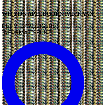
WIJ ZIJN APELDOORN PAKT AAN
HET VRIJWILLIGERS
INFORMATIEPUNT