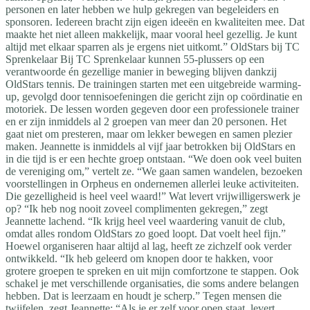
personen en later hebben we hulp gekregen van begeleiders en
sponsoren. Iedereen bracht zijn eigen ideeën en kwaliteiten mee. Dat
maakte het niet alleen makkelijk, maar vooral heel gezellig. Je kunt
altijd met elkaar sparren als je ergens niet uitkomt.” OldStars bij TC
Sprenkelaar Bij TC Sprenkelaar kunnen 55-plussers op een
verantwoorde én gezellige manier in beweging blijven dankzij
OldStars tennis. De trainingen starten met een uitgebreide warming-
up, gevolgd door tennisoefeningen die gericht zijn op coördinatie en
motoriek. De lessen worden gegeven door een professionele trainer
en er zijn inmiddels al 2 groepen van meer dan 20 personen. Het
gaat niet om presteren, maar om lekker bewegen en samen plezier
maken. Jeannette is inmiddels al vijf jaar betrokken bij OldStars en
in die tijd is er een hechte groep ontstaan. “We doen ook veel buiten
de vereniging om,” vertelt ze. “We gaan samen wandelen, bezoeken
voorstellingen in Orpheus en ondernemen allerlei leuke activiteiten.
Die gezelligheid is heel veel waard!” Wat levert vrijwilligerswerk je
op? “Ik heb nog nooit zoveel complimenten gekregen,” zegt
Jeannette lachend. “Ik krijg heel veel waardering vanuit de club,
omdat alles rondom OldStars zo goed loopt. Dat voelt heel fijn.”
Hoewel organiseren haar altijd al lag, heeft ze zichzelf ook verder
ontwikkeld. “Ik heb geleerd om knopen door te hakken, voor
grotere groepen te spreken en uit mijn comfortzone te stappen. Ook
schakel je met verschillende organisaties, die soms andere belangen
hebben. Dat is leerzaam en houdt je scherp.” Tegen mensen die
twijfelen, zegt Jeannette: “Als je er zelf voor open staat, levert