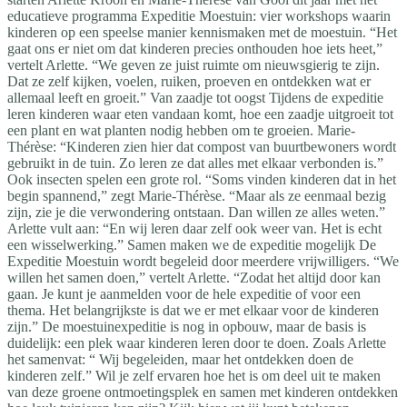
educatieve programma Expeditie Moestuin: vier workshops waarin
kinderen op een speelse manier kennismaken met de moestuin. “Het
gaat ons er niet om dat kinderen precies onthouden hoe iets heet,”
vertelt Arlette. “We geven ze juist ruimte om nieuwsgierig te zijn.
Dat ze zelf kijken, voelen, ruiken, proeven en ontdekken wat er
allemaal leeft en groeit.” Van zaadje tot oogst Tijdens de expeditie
leren kinderen waar eten vandaan komt, hoe een zaadje uitgroeit tot
een plant en wat planten nodig hebben om te groeien. Marie-
Thérèse: “Kinderen zien hier dat compost van buurtbewoners wordt
gebruikt in de tuin. Zo leren ze dat alles met elkaar verbonden is.”
Ook insecten spelen een grote rol. “Soms vinden kinderen dat in het
begin spannend,” zegt Marie-Thérèse. “Maar als ze eenmaal bezig
zijn, zie je die verwondering ontstaan. Dan willen ze alles weten.”
Arlette vult aan: “En wij leren daar zelf ook weer van. Het is echt
een wisselwerking.” Samen maken we de expeditie mogelijk De
Expeditie Moestuin wordt begeleid door meerdere vrijwilligers. “We
willen het samen doen,” vertelt Arlette. “Zodat het altijd door kan
gaan. Je kunt je aanmelden voor de hele expeditie of voor een
thema. Het belangrijkste is dat we er met elkaar voor de kinderen
zijn.” De moestuinexpeditie is nog in opbouw, maar de basis is
duidelijk: een plek waar kinderen leren door te doen. Zoals Arlette
het samenvat: “ Wij begeleiden, maar het ontdekken doen de
kinderen zelf.” Wil je zelf ervaren hoe het is om deel uit te maken
van deze groene ontmoetingsplek en samen met kinderen ontdekken