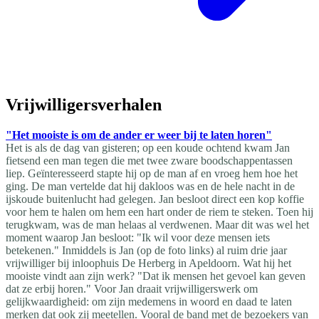
Vrijwilligersverhalen
"Het mooiste is om de ander er weer bij te laten horen"
Het is als de dag van gisteren; op een koude ochtend kwam Jan
fietsend een man tegen die met twee zware boodschappentassen
liep. Geïnteresseerd stapte hij op de man af en vroeg hem hoe het
ging. De man vertelde dat hij dakloos was en de hele nacht in de
ijskoude buitenlucht had gelegen. Jan besloot direct een kop koffie
voor hem te halen om hem een hart onder de riem te steken. Toen hij
terugkwam, was de man helaas al verdwenen. Maar dit was wel het
moment waarop Jan besloot: "Ik wil voor deze mensen iets
betekenen." Inmiddels is Jan (op de foto links) al ruim drie jaar
vrijwilliger bij inloophuis De Herberg in Apeldoorn. Wat hij het
mooiste vindt aan zijn werk? "Dat ik mensen het gevoel kan geven
dat ze erbij horen." Voor Jan draait vrijwilligerswerk om
gelijkwaardigheid: om zijn medemens in woord en daad te laten
merken dat ook zij meetellen. Vooral de band met de bezoekers van