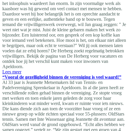
het inloophuis waardeert Jan enorm. In zijn voormalige werk als
kaasboer was hij gewend om veel contact met mensen te hebben.
Daardoor weet hij hoe belangrijk het is om oprechte aandacht te
geven en een eerlijke, authentieke band op te bouwen. Tegen
iemand die vrijwilligerswerk overweegt, wil Jan graag zeggen: " Je
weet niet wat je mist. Juist de kleine gebaren maken het werk zo
bijzonder. Een luisterend oor, een gesprek of een kop koffie kan
voor iemand veel betekenen. Hoe mooi is het, om elkaar niet alleen
te begrijpen, maar ook echt te verstaan?" Wil jij ook mensen laten
voelen dat ze erbij horen? De Herberg zoekt regelmatig betrokken
vrijwilligers. Bekijk de pagina van De Herberg voor vacatures en
ontdek hoe jij het verschil kunt maken voor inwoners van
Apeldoorn.
Lees meer
“Vooral de gezelligheid binnen de vereniging is veel waard!”
Al 33 jaar is Jeannette Metsemakers lid van Tennis- en
Padelvereniging Sprenkelaar in Apeldoorn. In al die jaren heeft ze
verschillende rollen gehad binnen de vereniging. Ze stopte vroeg
met werken en toen enkele jaren geleden de zorg voor haar
kleinkinderen wat minder werd, kwam er ruimte voor iets nieuws.
Die kans diende zich aan toen de voorzitter haar vroeg of ze een
nieuwe groep op wilde richten speciaal voor 55-plussers: OldStars
tennis. Samen met Inte Wassenaar ging Jeannette dit avontuur aan.
OldStars werd vanaf de grond opgebouwd. “Echt alles hebben we
samen opgezet,” vertelt ze. “We zijn gestart met een groep van 4