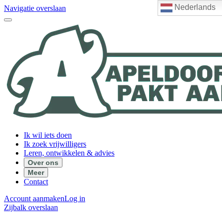
Nederlands
Navigatie overslaan
Ik wil iets doen
Ik zoek vrijwilligers
Leren, ontwikkelen & advies
Over ons
Meer
Contact
Account aanmaken
Log in
Zijbalk overslaan