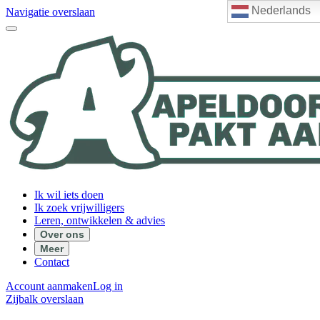
Nederlands
Navigatie overslaan
Ik wil iets doen
Ik zoek vrijwilligers
Leren, ontwikkelen & advies
Over ons
Meer
Contact
Account aanmaken
Log in
Zijbalk overslaan