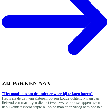
ZIJ PAKKEN AAN
"Het mooiste is om de ander er weer bij te laten horen"
Het is als de dag van gisteren; op een koude ochtend kwam Jan
fietsend een man tegen die met twee zware boodschappentassen
liep. Geïnteresseerd stapte hij op de man af en vroeg hem hoe het