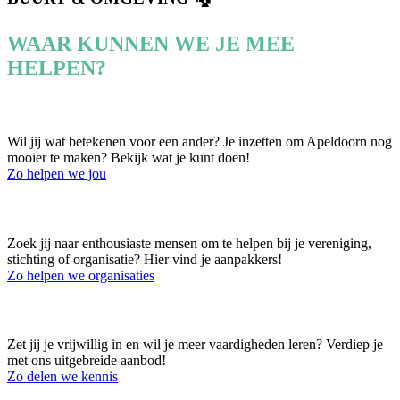
WAAR KUNNEN WE JE MEE
HELPEN?
Ik wil iets doen
Wil jij wat betekenen voor een ander? Je inzetten om Apeldoorn nog
mooier te maken? Bekijk wat je kunt doen!
Zo helpen we jou
Wij zoeken hulp
Zoek jij naar enthousiaste mensen om te helpen bij je vereniging,
stichting of organisatie? Hier vind je aanpakkers!
Zo helpen we organisaties
Ik wil iets leren
Zet jij je vrijwillig in en wil je meer vaardigheden leren? Verdiep je
met ons uitgebreide aanbod!
Zo delen we kennis