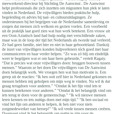
meewerkend-directeur bij Stichting De Aanwinst . De Aanwinst
helpt professionals die zich inzetten om migranten hun plek te laten
vinden in Nederland. De vrijwilligers bieden praktische hulp,
begeleiding en advies bij taal- en cultuuruitdagingen. Ze
ondersteunen bij het begrijpen van de Nederlandse samenleving en
zorgen dat mensen zich welkom en gezien voelen. Een voorbeeld
uit de praktijk laat goed zien wat hun werk betekent. Een vrouw uit
een Oost-Aziatisch land had hulp nodig met verschillende zaken,
maar was in de loop der tijd het Nederlands als tweede taal verleerd.
Ze had geen familie, niet hier en niet in haar geboorteland. Dankzij
de inzet van vrijwilligers konden hulpverleners tóch goed met haar
communiceren en haar verder helpen. “Ze was zó blij om eindelijk
weer te begrijpen wat er om haar heen gebeurde,” vertelt Ragaiy.
“Dat is precies wat onze vrijwilligers doen: bruggen bouwen tussen
mensen.” Waarom ze het doen De vrijwilligers van De Aanwinst
doen belangrijk werk. We vroegen hen wat hun motivatie is. Een
greep uit de reacties: “Ik ben ooit zelf hier in Nederland gekomen en
mensen hebben mij geholpen om mijn weg te vinden. Nu wil ik dat
graag terugdoen voor anderen.” “Omdat ik het fijn vind iets te
kunnen betekenen voor anderen.” “Omdat ik het belangrijk vind om
iets terug te doen voor de gemeenschap.” “Ik wil nieuwe mensen
leren kennen en iets nuttigs doen met mijn tijd.” “Ik ben sociaal en
vind het fijn om anderen te helpen, ik ben niet voor niets
zorgmedewerker van beroep!” “Ik wil vrede tussen mensen creëren.
Daarnaast vind ik het belangrijk om nuttig te zijn voor de