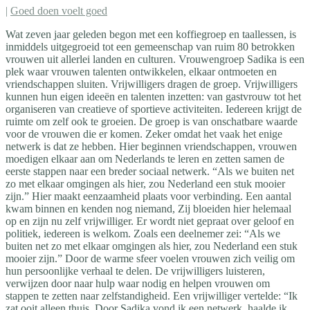
|
Goed doen voelt goed
Wat zeven jaar geleden begon met een koffiegroep en taallessen, is
inmiddels uitgegroeid tot een gemeenschap van ruim 80 betrokken
vrouwen uit allerlei landen en culturen. Vrouwengroep Sadika is een
plek waar vrouwen talenten ontwikkelen, elkaar ontmoeten en
vriendschappen sluiten. Vrijwilligers dragen de groep. Vrijwilligers
kunnen hun eigen ideeën en talenten inzetten: van gastvrouw tot het
organiseren van creatieve of sportieve activiteiten. Iedereen krijgt de
ruimte om zelf ook te groeien. De groep is van onschatbare waarde
voor de vrouwen die er komen. Zeker omdat het vaak het enige
netwerk is dat ze hebben. Hier beginnen vriendschappen, vrouwen
moedigen elkaar aan om Nederlands te leren en zetten samen de
eerste stappen naar een breder sociaal netwerk. “Als we buiten net
zo met elkaar omgingen als hier, zou Nederland een stuk mooier
zijn.” Hier maakt eenzaamheid plaats voor verbinding. Een aantal
kwam binnen en kenden nog niemand, Zij bloeiden hier helemaal
op en zijn nu zelf vrijwilliger. Er wordt niet gepraat over geloof en
politiek, iedereen is welkom. Zoals een deelnemer zei: “Als we
buiten net zo met elkaar omgingen als hier, zou Nederland een stuk
mooier zijn.” Door de warme sfeer voelen vrouwen zich veilig om
hun persoonlijke verhaal te delen. De vrijwilligers luisteren,
verwijzen door naar hulp waar nodig en helpen vrouwen om
stappen te zetten naar zelfstandigheid. Een vrijwilliger vertelde: “Ik
zat ooit alleen thuis. Door Sadika vond ik een netwerk, haalde ik