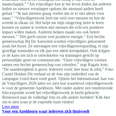
maatschappij.” “Als vrijwilliger kun je het leven leiden dat anderen
leiden en nieuwe ervaringen opdoen die niemand anders heeft
gehad.” “Ik laat mensen graag voelen dat ze er niet alleen voor
staan.” “Vrijwilligerswerk leert me veel over mensen en hoe de
wereld in elkaar zit. Het helpt me mijn omgeving beter te leren
kennen en samen te werken met mensen die echt een positieve
impact willen maken. Anderen helpen maakt ons ook betere
mensen.” “Het geeft enorm veel positieve energie.” Een hechte
gemeenschap Bij De Aanwinst worden vrijwilligers gekoesterd
zoals het hoort. Ze ontvangen een vrijwilligersvergoeding, er zijn
gezellige teamuitjes en elk jaar een attent kerstpakket. Ook krijgen
ze de kans om zich te ontwikkelen via trainingen gericht op
persoonlijke groei en communicatie. “Onze vrijwilligers vormen
samen een hechte gemeenschap van vrienden,” zegt Ragaiy trots.
“De saamhorigheid is groot. Iedereen voelt: hier hoor ik erbij.” Foto:
Castiel Heidari Dit verhaal en de foto zijn onderdeel van de
campagne Goed doen voelt goed. Tijdens het Internationaal Jaar van
de Vrijwilligers 2026 laten we zien hoe waardevol vrijwilligerswerk
is voor de gemeente Apeldoorn. Met onder andere een rondreizende
foto-expositie wordt het vrijwilligerswerk in beeld gebracht.
Benieuwd naar de volledige foto en alle andere beelden? Klik hier
om te zien waar je de expositie kunt vinden!
Lees meer
Voor een Apeldoorn waar iedereen zich thuisvoelt