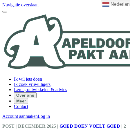
Nederlan
Navigatie overslaan
Ik wil iets doen
Ik zoek vrijwilligers
Leren, ontwikkelen & advies
Over ons
Meer
Contact
Account aanmaken
Log in
POST
| DECEMBER 2025
|
GOED DOEN VOELT GOED
|
2