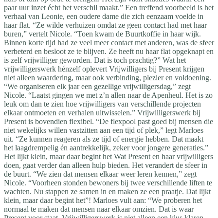
paar uur inzet écht het verschil maakt.” Een treffend voorbeeld is het
verhaal van Leonie, een oudere dame die zich eenzaam voelde in
haar flat. “Ze wilde verhuizen omdat ze geen contact had met haar
buren,” vertelt Nicole. “Toen kwam de Buurtkoffie in haar wijk.
Binnen korte tijd had ze veel meer contact met anderen, was de sfeer
verbeterd en besloot ze te blijven. Ze heeft nu haar flat opgeknapt en
is zelf vrijwilliger geworden. Dat is toch prachtig?” Wat het
vrijwilligerswerk hénzelf oplevert Vrijwilligers bij Present krijgen
niet alleen waardering, maar ook verbinding, plezier en voldoening.
“We organiseren elk jaar een gezellige vrijwilligersdag,” zegt
Nicole. “Laatst gingen we met z’n allen naar de Apenheul. Het is zo
leuk om dan te zien hoe vrijwilligers van verschillende projecten
elkaar ontmoeten en verhalen uitwisselen.” Vrijwilligerswerk bij
Present is bovendien flexibel. “De flexpool past goed bij mensen die
niet wekelijks willen vastzitten aan een tijd of plek,” legt Marloes
uit. “Ze kunnen reageren als ze tijd of energie hebben. Dat maakt
het laagdrempelig én aantrekkelijk, zeker voor jongere generaties.”
Het lijkt klein, maar daar begint het Wat Present en haar vrijwilligers
doen, gaat verder dan alleen hulp bieden. Het verandert de sfeer in
de buurt. “We zien dat mensen elkaar weer leren kennen,” zegt
Nicole. “Voorheen stonden bewoners bij twee verschillende liften te
wachten. Nu stappen ze samen in en maken ze een praatje. Dat lijkt
klein, maar daar begint het”! Marloes vult aan: “We proberen het
normaal te maken dat mensen naar elkaar omzien. Dat is waar
Present voor staat. Vrijwilligerswerk is niet alleen een klus klaren —