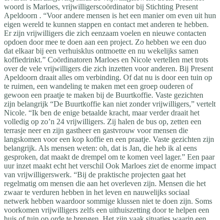
woord is Marloes, vrijwilligerscoördinator bij Stichting Present
Apeldoorn . “Voor andere mensen is het een manier om even uit hun
eigen wereld te kunnen stappen en contact met anderen te hebben.
Er zijn vrijwilligers die zich eenzaam voelen en nieuwe contacten
opdoen door mee te doen aan een project. Zo hebben we een duo
dat elkaar bij een verhuisklus ontmoette en nu wekelijks samen
koffiedrinkt.” Coördinatoren Marloes en Nicole vertellen met trots
over de vele vrijwilligers die zich inzetten voor anderen. Bij Present
Apeldoorn draait alles om verbinding. Of dat nu is door een tuin op
te ruimen, een wandeling te maken met een groep ouderen of
gewoon een praatje te maken bij de Buurtkoffie. Vaste gezichten
zijn belangrijk “De Buurtkoffie kan niet zonder vrijwilligers,” vertelt
Nicole. “Ik ben de enige betaalde kracht, maar verder draait het
volledig op zo’n 24 vrijwilligers. Zij halen de bus op, zetten een
terrasje neer en zijn gastheer en gastvrouw voor mensen die
langskomen voor een kop koffie en een praatje. Vaste gezichten zijn
belangrijk. Als mensen weten: oh, dat is Jan, die heb ik al eens
gesproken, dat maakt de drempel om te komen veel lager.” Een paar
uur inzet maakt echt het verschil Ook Marloes ziet de enorme impact
van vrijwilligerswerk. “Bij de praktische projecten gaat het
regelmatig om mensen die aan het overleven zijn. Mensen die het
zwaar te verduren hebben in het leven en nauwelijks sociaal
netwerk hebben waardoor sommige klussen niet te doen zijn. Soms
voorkomen vrijwilligers zelfs een uithuiszetting door te helpen een
huis of tuin op orde te brengen. Het zijn vaak situaties waarin een