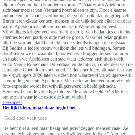
diploma’s en nu help ik anderen vooruit.” Daar wordt Apeldoorn
zichtbaar mooier van Niemand hoeft alleen te zijn. Door elkaar te
ontmoeten, ontstaat er verbinding die verder reikt dan de groep zelf.
Buren leren elkaar kennen, mensen in de wijk helpen elkaar en daar
wordt Apeldoorn zichtbaar mooier van. Waardering en feest
Vrijwilligers krijgen veel waardering terug. Van bedankjes en kleine
attenties tot een jaarlijks uitje met de groep. Maar het belangrijkste
blijft de warmte, dankbaarheid en de vriendschappen die ontstaan.
Bij Sadika is iedere vrouw welkom die iets wil bijdragen. Samen
doorbreken we eenzaamheid, bouwen we bruggen tussen culturen
en maken we Apeldoorn een stad waar iedereen zich thuis voelt.
Foto: Veerle Ruinemans Dit verhaal en de foto zijn onderdeel van de
campagne Goed doen voelt goed. Tijdens het Internationaal Jaar van
de Vrijwilligers 2026 laten we zien hoe waardevol vrijwilligerswerk
is voor de gemeente Apeldoorn. Met onder andere een rondreizende
foto-expositie wordt het vrijwilligerswerk in beeld gebracht.
Benieuwd naar de volledige foto en alle andere beelden? Klik hier
om te zien waar je de expositie kunt vinden!
Lees meer
Het lijkt klein, maar daar begint het
|
Goed doen voelt goed
“Je bent niet alleen maar bezig met jezelf zeggen mensen vaak. Ze
ervaren echt zingeving sinds ze vrijwilligerswerk doen.” Aan het