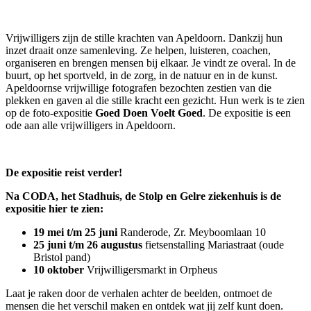
Vrijwilligers zijn de stille krachten van Apeldoorn. Dankzij hun
inzet draait onze samenleving. Ze helpen, luisteren, coachen,
organiseren en brengen mensen bij elkaar. Je vindt ze overal. In de
buurt, op het sportveld, in de zorg, in de natuur en in de kunst.
Apeldoornse vrijwillige fotografen bezochten zestien van die
plekken en gaven al die stille kracht een gezicht. Hun werk is te zien
op de foto-expositie
Goed Doen Voelt Goed
. De expositie is een
ode aan alle vrijwilligers in Apeldoorn.
De expositie reist verder!
Na CODA, het Stadhuis, de Stolp en Gelre ziekenhuis is de
expositie hier te zien:
19 mei t/m 25 juni
Randerode, Zr. Meyboomlaan 10
25 juni t/m 26 augustus
fietsenstalling Mariastraat (oude
Bristol pand)
10 oktober
Vrijwilligersmarkt in Orpheus
Laat je raken door de verhalen achter de beelden, ontmoet de
mensen die het verschil maken en ontdek wat jij zelf kunt doen.