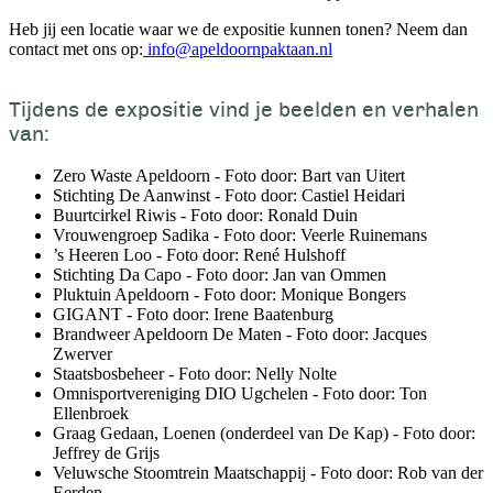
Heb jij een locatie waar we de expositie kunnen tonen? Neem dan
contact met ons op:
info@apeldoornpaktaan.nl
Tijdens de expositie vind je beelden en verhalen
van:
Zero Waste Apeldoorn - Foto door: Bart van Uitert
Stichting De Aanwinst - Foto door: Castiel Heidari
Buurtcirkel Riwis - Foto door: Ronald Duin
Vrouwengroep Sadika - Foto door: Veerle Ruinemans
’s Heeren Loo - Foto door: René Hulshoff
Stichting Da Capo - Foto door: Jan van Ommen
Pluktuin Apeldoorn - Foto door: Monique Bongers
GIGANT - Foto door: Irene Baatenburg
Brandweer Apeldoorn De Maten - Foto door: Jacques
Zwerver
Staatsbosbeheer - Foto door: Nelly Nolte
Omnisportvereniging DIO Ugchelen - Foto door: Ton
Ellenbroek
Graag Gedaan, Loenen (onderdeel van De Kap) - Foto door:
Jeffrey de Grijs
Veluwsche Stoomtrein Maatschappij - Foto door: Rob van der
Eerden