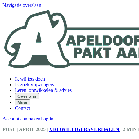
Navigatie overslaan
Ik wil iets doen
Ik zoek vrijwilligers
Leren, ontwikkelen & advies
Over ons
Meer
Contact
Account aanmaken
Log in
POST
| APRIL 2025
|
VRIJWILLIGERSVERHALEN
|
2 MIN