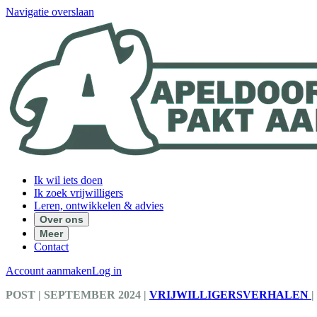
Navigatie overslaan
Ik wil iets doen
Ik zoek vrijwilligers
Leren, ontwikkelen & advies
Over ons
Meer
Contact
Account aanmaken
Log in
POST
| SEPTEMBER 2024
|
VRIJWILLIGERSVERHALEN
|