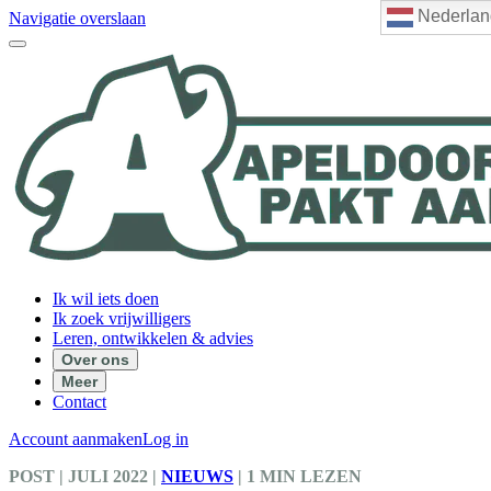
Nederlan
Navigatie overslaan
Ik wil iets doen
Ik zoek vrijwilligers
Leren, ontwikkelen & advies
Over ons
Meer
Contact
Account aanmaken
Log in
POST
| JULI 2022
|
NIEUWS
|
1 MIN LEZEN