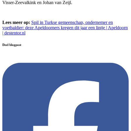
Visser-Zeevalkink en Johan van Zeijl.
Lees meer op:
Spil in Turkse gemeenschap, ondernemer en
voetbaldier: deze Apeldoorners kregen dit jaar een lintje | Apeldoorn
| destentor.nl
Deel blogpost