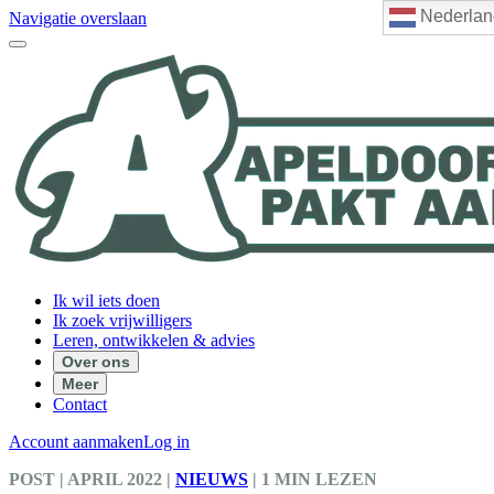
Nederlan
Navigatie overslaan
Ik wil iets doen
Ik zoek vrijwilligers
Leren, ontwikkelen & advies
Over ons
Meer
Contact
Account aanmaken
Log in
POST
| APRIL 2022
|
NIEUWS
|
1 MIN LEZEN