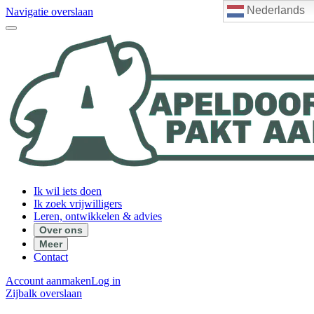
Nederlands
Navigatie overslaan
Ik wil iets doen
Ik zoek vrijwilligers
Leren, ontwikkelen & advies
Over ons
Meer
Contact
Account aanmaken
Log in
Zijbalk overslaan