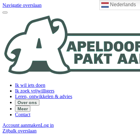
Nederlands
Navigatie overslaan
Ik wil iets doen
Ik zoek vrijwilligers
Leren, ontwikkelen & advies
Over ons
Meer
Contact
Account aanmaken
Log in
Zijbalk overslaan