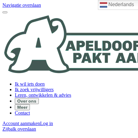
Nederlands
Navigatie overslaan
Ik wil iets doen
Ik zoek vrijwilligers
Leren, ontwikkelen & advies
Over ons
Meer
Contact
Account aanmaken
Log in
Zijbalk overslaan