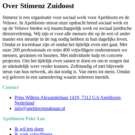
Over Stimenz Zuidoost
Stimenz is een organisatie voor sociaal werk voor Apeldoorn en de
Veluwe. In Apeldoorn omvat onze opdracht breed sociaal werk en
op de Veluwe bieden wij maatschappelijk werk en sociaal juridische
dienstverlening. Wij zijn er voor alle mensen die op de een of ander
manier een steuntje in de rug nodig hebben in hun dagelijks leven.
Omdat ze kwetsbaar zijn of omdat het tijdelijk even niet gaat. Met
onze 200 professionals en ruim 400 vrijwilligers ondersteunen we
mensen, gezinnen en buurten. Met individuele hulp en concrete
projecten. Om het tijdelijk even samen te doen en om te zorgen dat
ze uiteindelijk weer verder kunnen. Zelfstandig of met blijvende
steun van hun netwerk, als dat nodig is. Van mens tot mens. Omdat
wij geloven in een samenleving waarin iedereen meetelt.
Contact
Prins Willem-Alexanderlaan 1419, 7312 GA Apeldoorn,
Nederland
info@apeldoornpaktaan.nl
Apeldoorn Pakt Aan
Ik wil iets doen
Ik zoek vrijwilligers