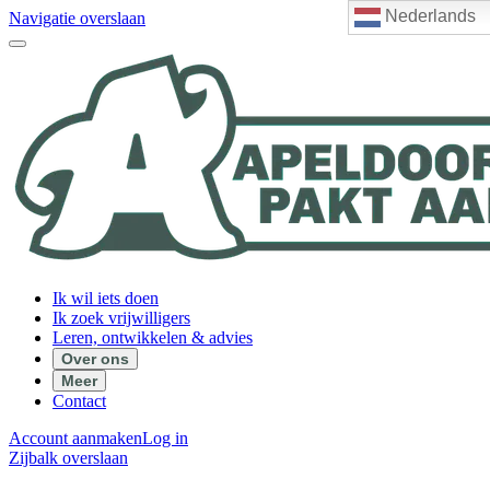
Nederlands
Navigatie overslaan
Ik wil iets doen
Ik zoek vrijwilligers
Leren, ontwikkelen & advies
Over ons
Meer
Contact
Account aanmaken
Log in
Zijbalk overslaan