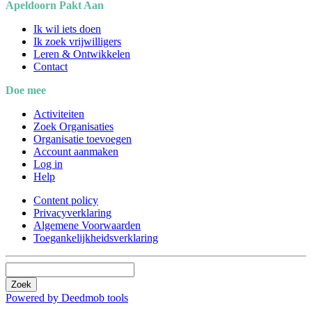
Apeldoorn Pakt Aan
Ik wil iets doen
Ik zoek vrijwilligers
Leren & Ontwikkelen
Contact
Doe mee
Activiteiten
Zoek Organisaties
Organisatie toevoegen
Account aanmaken
Log in
Help
Content policy
Privacyverklaring
Algemene Voorwaarden
Toegankelijkheidsverklaring
Zoek
Powered by Deedmob tools