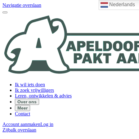
Nederlands
Navigatie overslaan
Ik wil iets doen
Ik zoek vrijwilligers
Leren, ontwikkelen & advies
Over ons
Meer
Contact
Account aanmaken
Log in
Zijbalk overslaan