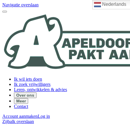
Nederlands
Navigatie overslaan
Ik wil iets doen
Ik zoek vrijwilligers
Leren, ontwikkelen & advies
Over ons
Meer
Contact
Account aanmaken
Log in
Zijbalk overslaan