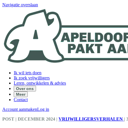
Navigatie overslaan
Ik wil iets doen
Ik zoek vrijwilligers
Leren, ontwikkelen & advies
Over ons
Meer
Contact
Account aanmaken
Log in
POST
| DECEMBER 2024
|
VRIJWILLIGERSVERHALEN
|