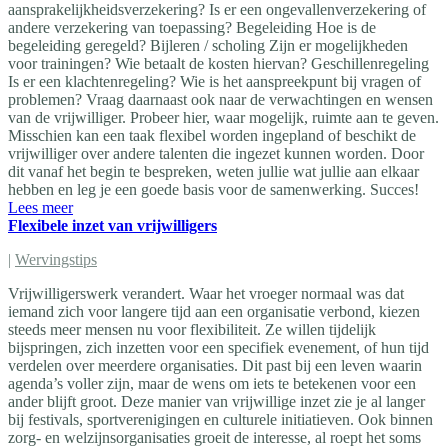
aansprakelijkheidsverzekering? Is er een ongevallenverzekering of
andere verzekering van toepassing? Begeleiding Hoe is de
begeleiding geregeld? Bijleren / scholing Zijn er mogelijkheden
voor trainingen? Wie betaalt de kosten hiervan? Geschillenregeling
Is er een klachtenregeling? Wie is het aanspreekpunt bij vragen of
problemen? Vraag daarnaast ook naar de verwachtingen en wensen
van de vrijwilliger. Probeer hier, waar mogelijk, ruimte aan te geven.
Misschien kan een taak flexibel worden ingepland of beschikt de
vrijwilliger over andere talenten die ingezet kunnen worden. Door
dit vanaf het begin te bespreken, weten jullie wat jullie aan elkaar
hebben en leg je een goede basis voor de samenwerking. Succes!
Lees meer
Flexibele inzet van vrijwilligers
|
Wervingstips
Vrijwilligerswerk verandert. Waar het vroeger normaal was dat
iemand zich voor langere tijd aan een organisatie verbond, kiezen
steeds meer mensen nu voor flexibiliteit. Ze willen tijdelijk
bijspringen, zich inzetten voor een specifiek evenement, of hun tijd
verdelen over meerdere organisaties. Dit past bij een leven waarin
agenda’s voller zijn, maar de wens om iets te betekenen voor een
ander blijft groot. Deze manier van vrijwillige inzet zie je al langer
bij festivals, sportverenigingen en culturele initiatieven. Ook binnen
zorg- en welzijnsorganisaties groeit de interesse, al roept het soms