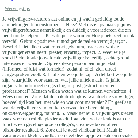
|
Wervingstips
Je vrijwilligersvacature staat online en jij wacht geduldig tot de
aanmeldingen binnenstromen… Niks? Met deze tips maak je jouw
vrijwilligersfunctie aantrekkelijk en duidelijk voor iedereen die zin
heeft om te helpen. 1. Kies de juiste woorden Hoe je iets zegt, maakt
verschil. Gebruik positieve, uitnodigende taal en vermijd jargon.
Beschrijf niet alleen wat er moet gebeuren, maar ook wat de
vrijwilliger eraan heeft: plezier, ervaring, impact. 2. Weet wie je
zoekt Bedenk wie jouw ideale vrijwilliger is: leeftijd, achtergrond,
interesses en waarden. Spreek deze persoon aan in je tekst
(informeel of juist wat formeler), zodat hij of zij zich direct
aangesproken voelt. 3. Laat zien wie jullie zijn Vertel kort wie jullie
zijn, waar jullie voor staan en wat jullie uniek maakt. Is jullie
organisatie informeel en gezellig, of juist gestructureerd en
professioneel? Mensen willen weten wat ze kunnen verwachten. 4.
Wees concreet Zorg dat de taak duidelijk is: wat doet de vrijwilliger,
hoeveel tijd kost het, met wie en wat voor materialen? En geef aan
wat de vrijwilliger van jou kan verwachten: begeleiding,
onkostenvergoeding, training. 5. Maak het leuk Vrijwilligers kiezen
vaak voor een rol die plezier geeft. Laat zien wat er leuk is aan de
functie: een gezellige groep collega’s, creatieve taken of een
bijzonder resultaat. 6. Zorg dat je goed vindbaar bent Maak je
vacatures makkelijk vindbaar en deel deze op je website en sociale