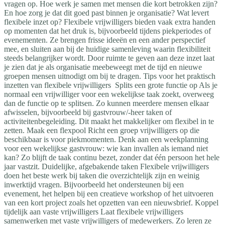
vragen op. Hoe werk je samen met mensen die kort betrokken zijn?
En hoe zorg je dat dit goed past binnen je organisatie? Wat levert
flexibele inzet op? Flexibele vrijwilligers bieden vaak extra handen
op momenten dat het druk is, bijvoorbeeld tijdens piekperiodes of
evenementen. Ze brengen frisse ideeën en een ander perspectief
mee, en sluiten aan bij de huidige samenleving waarin flexibiliteit
steeds belangrijker wordt. Door ruimte te geven aan deze inzet laat
je zien dat je als organisatie meebeweegt met de tijd en nieuwe
groepen mensen uitnodigt om bij te dragen. Tips voor het praktisch
inzetten van flexibele vrijwilligers Splits een grote functie op Als je
normaal een vrijwilliger voor een wekelijkse taak zoekt, overweeg
dan de functie op te splitsen. Zo kunnen meerdere mensen elkaar
afwisselen, bijvoorbeeld bij gastvrouw/-heer taken of
activiteitenbegeleiding. Dit maakt het makkelijker om flexibel in te
zetten. Maak een flexpool Richt een groep vrijwilligers op die
beschikbaar is voor piekmomenten. Denk aan een weekplanning
voor een wekelijkse gastvrouw: wie kan invallen als iemand niet
kan? Zo blijft de taak continu bezet, zonder dat één persoon het hele
jaar vastzit. Duidelijke, afgebakende taken Flexibele vrijwilligers
doen het beste werk bij taken die overzichtelijk zijn en weinig
inwerktijd vragen. Bijvoorbeeld het ondersteunen bij een
evenement, het helpen bij een creatieve workshop of het uitvoeren
van een kort project zoals het opzetten van een nieuwsbrief. Koppel
tijdelijk aan vaste vrijwilligers Laat flexibele vrijwilligers
samenwerken met vaste vrijwilligers of medewerkers. Zo leren ze