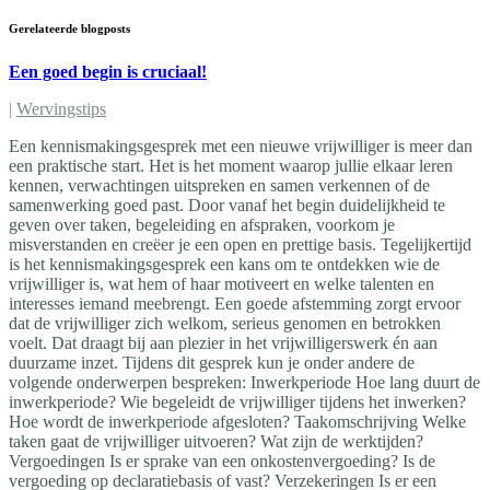
Gerelateerde blogposts
Een goed begin is cruciaal!
|
Wervingstips
Een kennismakingsgesprek met een nieuwe vrijwilliger is meer dan
een praktische start. Het is het moment waarop jullie elkaar leren
kennen, verwachtingen uitspreken en samen verkennen of de
samenwerking goed past. Door vanaf het begin duidelijkheid te
geven over taken, begeleiding en afspraken, voorkom je
misverstanden en creëer je een open en prettige basis. Tegelijkertijd
is het kennismakingsgesprek een kans om te ontdekken wie de
vrijwilliger is, wat hem of haar motiveert en welke talenten en
interesses iemand meebrengt. Een goede afstemming zorgt ervoor
dat de vrijwilliger zich welkom, serieus genomen en betrokken
voelt. Dat draagt bij aan plezier in het vrijwilligerswerk én aan
duurzame inzet. Tijdens dit gesprek kun je onder andere de
volgende onderwerpen bespreken: Inwerkperiode Hoe lang duurt de
inwerkperiode? Wie begeleidt de vrijwilliger tijdens het inwerken?
Hoe wordt de inwerkperiode afgesloten? Taakomschrijving Welke
taken gaat de vrijwilliger uitvoeren? Wat zijn de werktijden?
Vergoedingen Is er sprake van een onkostenvergoeding? Is de
vergoeding op declaratiebasis of vast? Verzekeringen Is er een