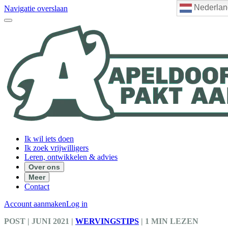
Nederlan
Navigatie overslaan
Ik wil iets doen
Ik zoek vrijwilligers
Leren, ontwikkelen & advies
Over ons
Meer
Contact
Account aanmaken
Log in
POST
| JUNI 2021
|
WERVINGSTIPS
|
1 MIN LEZEN