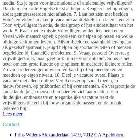
media. Sta je open voor internationale of anderstalige vrijwilligers?
Dan kan een korte Engelse tekst al helpen. Reageer snel op vragen,
zodat geïnteresseerden niet afhaken. 7. Laat het zien met beelden
Foto’s en video’s maken je vacature aantrekkelijk en laten sfeer zien.
Toon vrijwilligers in actie, de doelgroep of het eindresultaat van het
werk. 8. Raak met je missie Vrijwilligers willen iets betekenen.
Vertel welk maatschappelijk probleem ze helpen oplossen en welke
bijdrage ze kunnen leveren. Bijvoorbeeld: eenzaamheid tegengaan
als gezelschapsmaatje, jeugd helpen bij sportactiviteiten of mensen
begeleiden bij financiële problemen. 9. Vraag passend Overvraag
vrijwilligers niet, maar geef ook ruimte voor initiatief. Soms is het
beter om één grote functie op te splitsen in meerdere kleinere rollen.
Zo voelt iedereen gemotiveerd én kan hij of zij meedenken en
meedoen op eigen niveau. 10. Deel je vacature overal Plaats je
vacature niet alleen online. Vertel erover op social media, in
nieuwsbrieven, op prikborden of bij evenementen. Zo vergroot je de
kans dat de juiste mensen hem zien én zich aanmelden. Een
duidelijke, enthousiaste en toegankelijke vacature trekt de
vrijwilligers die echt bij jouw organisatie passen, en dat maakt
iedereen blij!
Lees meer
Contact
Prins Willem-Alexanderlaan 1419, 7312 GA Apeldoorn,