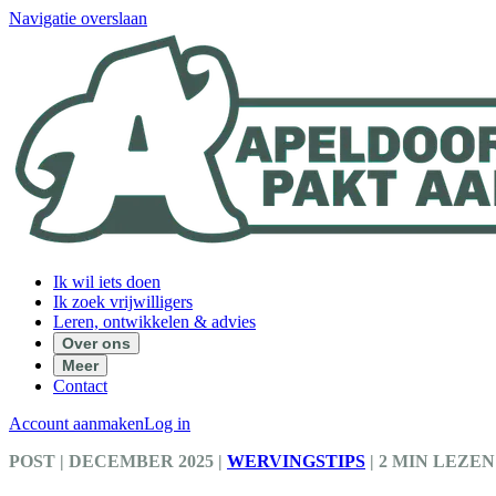
Navigatie overslaan
Ik wil iets doen
Ik zoek vrijwilligers
Leren, ontwikkelen & advies
Over ons
Meer
Contact
Account aanmaken
Log in
POST
| DECEMBER 2025
|
WERVINGSTIPS
|
2 MIN LEZEN