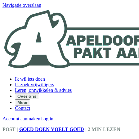
Navigatie overslaan
Ik wil iets doen
Ik zoek vrijwilligers
Leren, ontwikkelen & advies
Over ons
Meer
Contact
Account aanmaken
Log in
POST
|
GOED DOEN VOELT GOED
|
2 MIN LEZEN