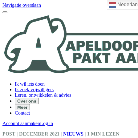
Nederlan
Navigatie overslaan
Ik wil iets doen
Ik zoek vrijwilligers
Leren, ontwikkelen & advies
Over ons
Meer
Contact
Account aanmaken
Log in
POST
| DECEMBER 2021
|
NIEUWS
|
1 MIN LEZEN