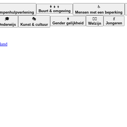
👩‍👧‍👦
♿
Buurt & omgeving
ampenhulpverlening
Mensen met een beperking
🎓
🎭
👩
🧘‍♀️
💃
Gender gelijkheid
Jongeren
Welzijn
nderwijs
Kunst & cultuur
land