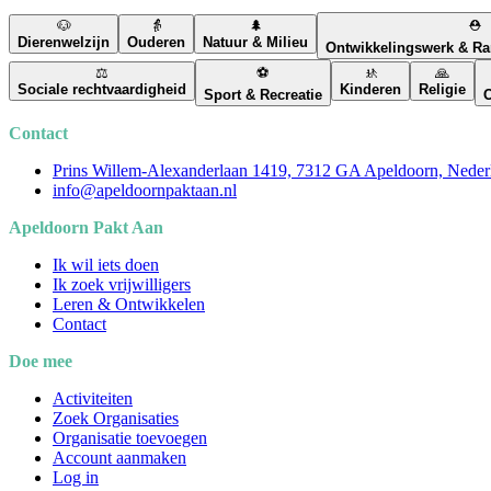
🐶
👵
🌲
⛑️
Dierenwelzijn
Ouderen
Natuur & Milieu
Ontwikkelingswerk & R
⚖️
⚽
🚸
🙏
Sociale rechtvaardigheid
Kinderen
Religie
Sport & Recreatie
O
Contact
Prins Willem-Alexanderlaan 1419, 7312 GA Apeldoorn, Neder
info@apeldoornpaktaan.nl
Apeldoorn Pakt Aan
Ik wil iets doen
Ik zoek vrijwilligers
Leren & Ontwikkelen
Contact
Doe mee
Activiteiten
Zoek Organisaties
Organisatie toevoegen
Account aanmaken
Log in