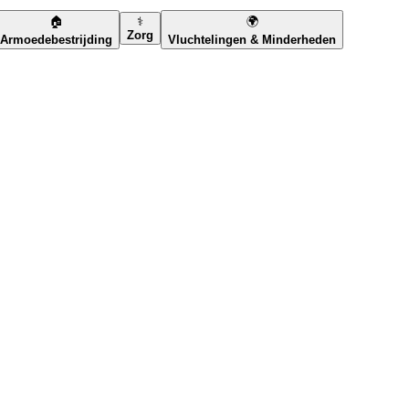
🏠
⚕️
🌍
Zorg
Armoedebestrijding
Vluchtelingen & Minderheden