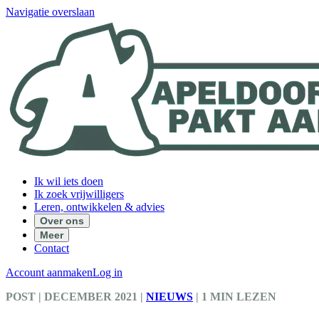
Navigatie overslaan
Ik wil iets doen
Ik zoek vrijwilligers
Leren, ontwikkelen & advies
Over ons
Meer
Contact
Account aanmaken
Log in
POST
| DECEMBER 2021
|
NIEUWS
|
1 MIN LEZEN