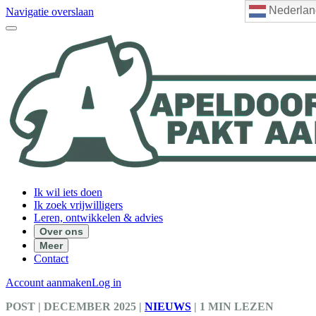
Nederlan
Navigatie overslaan
Ik wil iets doen
Ik zoek vrijwilligers
Leren, ontwikkelen & advies
Over ons
Meer
Contact
Account aanmaken
Log in
POST
| DECEMBER 2025
|
NIEUWS
|
1 MIN LEZEN