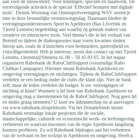
aan voor de nieuwsbrief. Voor trainingen, specials en maatwerk. De
eerstvolgende activiteit is de special ‘Effectief besturen met digitale
tools’. Dennis Wooning van Omnisportvereniging WSV neemt je
mee in deze bestuurlijke vernieuwingsslag. Daarnaast bieden de
verenigingsondersteuners Sport in Apeldoorn (Bas Löverink en
Tjeerd Lemstra) begeleiding aan waarbij zij gebruik maken van
creatieve en interactieve tools. Veel thema’s die in het verhaal van
Berend en tijdens de dialoogsessies naar voren kwamen sluiten
hierop aan, zoals de 4 inzichten voor bestuurders, gastvrijheid en
vrijwilligersbeleid. Heb je interesse, neem dan contact op met Tjeerd
Lemstra,
t.lemstra@Stimenz.nl
, 06 – 50 45 83 65. In het najaar
organiseert Rabobank de RaboClubSupport (voormalige Rabo
Clubkas Campagne). Hiermee steunt Rabobank Apeldoorn en
omgeving verenigingen en stichtingen. Tijdens de RaboClubSupport
verdelen ze een bedrag onder de clubs die klant zijn. Niet de bank
zelf, maar de leden verdelen dit budget. Is uw verenigingen of
stichting al klant? Wanneer u lid bent van Rabobank Apeldoorn en
omgeving mag u meestemmen bij de RaboClubSuport. Nog geen lid
en straks graag stemmen? U kunt uw lidmaatschap nu al aanvragen
via www.rabobank.nl/apeldoorn. Via het Donatiefonds steunt
Rabobank eenmalige lokale projecten die de sociale,
maatschappelijke, culturele en economische werk- en leefomgeving
verbeteren en waarvan inwoners van de regio Apeldoorn langdurig
kunnen profiteren. Zo wil Rabobank bijdragen aan het verbeteren
van de welvaart en het welzijn in Apeldoorn en omgeving. Heeft u