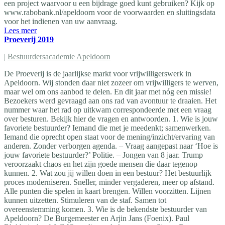
een project waarvoor u een bijdrage goed kunt gebruiken? Kijk op
www.rabobank.nl/apeldoorn voor de voorwaarden en sluitingsdata
voor het indienen van uw aanvraag.
Lees meer
Proeverij 2019
|
Bestuurdersacademie Apeldoorn
De Proeverij is de jaarlijkse markt voor vrijwilligerswerk in
Apeldoorn. Wij stonden daar niet zozeer om vrijwilligers te werven,
maar wel om ons aanbod te delen. En dit jaar met nóg een missie!
Bezoekers werd gevraagd aan ons rad van avontuur te draaien. Het
nummer waar het rad op uitkwam correspondeerde met een vraag
over besturen. Bekijk hier de vragen en antwoorden. 1. Wie is jouw
favoriete bestuurder? Iemand die met je meedenkt; samenwerken.
Iemand die oprecht open staat voor de mening/inzicht/ervaring van
anderen. Zonder verborgen agenda. – Vraag aangepast naar ‘Hoe is
jouw favoriete bestuurder?’ Politie. – Jongen van 8 jaar. Trump
veroorzaakt chaos en het zijn goede mensen die daar tegenop
kunnen. 2. Wat zou jij willen doen in een bestuur? Het bestuurlijk
proces moderniseren. Sneller, minder vergaderen, meer op afstand.
Alle punten die spelen in kaart brengen. Willen voorzitten. Lijnen
kunnen uitzetten. Stimuleren van de staf. Samen tot
overeenstemming komen. 3. Wie is de bekendste bestuurder van
Apeldoorn? De Burgemeester en Arjin Jans (Foenix). Paul