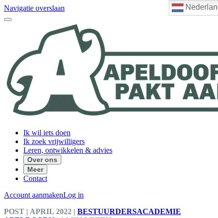
Nederlan
Navigatie overslaan
Ik wil iets doen
Ik zoek vrijwilligers
Leren, ontwikkelen & advies
Over ons
Meer
Contact
Account aanmaken
Log in
POST
| APRIL 2022
|
BESTUURDERSACADEMIE