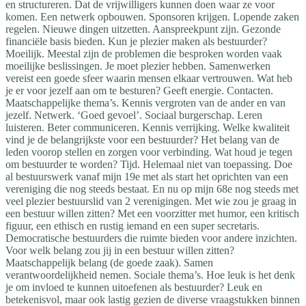
en structureren. Dat de vrijwilligers kunnen doen waar ze voor
komen. Een netwerk opbouwen. Sponsoren krijgen. Lopende zaken
regelen. Nieuwe dingen uitzetten. Aanspreekpunt zijn. Gezonde
financiële basis bieden. Kun je plezier maken als bestuurder?
Moeilijk. Meestal zijn de problemen die besproken worden vaak
moeilijke beslissingen. Je moet plezier hebben. Samenwerken
vereist een goede sfeer waarin mensen elkaar vertrouwen. Wat heb
je er voor jezelf aan om te besturen? Geeft energie. Contacten.
Maatschappelijke thema’s. Kennis vergroten van de ander en van
jezelf. Netwerk. ‘Goed gevoel’. Sociaal burgerschap. Leren
luisteren. Beter communiceren. Kennis verrijking. Welke kwaliteit
vind je de belangrijkste voor een bestuurder? Het belang van de
leden voorop stellen en zorgen voor verbinding. Wat houd je tegen
om bestuurder te worden? Tijd. Helemaal niet van toepassing. Doe
al bestuurswerk vanaf mijn 19e met als start het oprichten van een
vereniging die nog steeds bestaat. En nu op mijn 68e nog steeds met
veel plezier bestuurslid van 2 verenigingen. Met wie zou je graag in
een bestuur willen zitten? Met een voorzitter met humor, een kritisch
figuur, een ethisch en rustig iemand en een super secretaris.
Democratische bestuurders die ruimte bieden voor andere inzichten.
Voor welk belang zou jij in een bestuur willen zitten?
Maatschappelijk belang (de goede zaak). Samen
verantwoordelijkheid nemen. Sociale thema’s. Hoe leuk is het denk
je om invloed te kunnen uitoefenen als bestuurder? Leuk en
betekenisvol, maar ook lastig gezien de diverse vraagstukken binnen