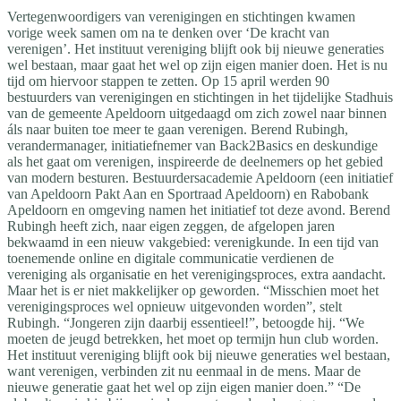
Vertegenwoordigers van verenigingen en stichtingen kwamen
vorige week samen om na te denken over ‘De kracht van
verenigen’. Het instituut vereniging blijft ook bij nieuwe generaties
wel bestaan, maar gaat het wel op zijn eigen manier doen. Het is nu
tijd om hiervoor stappen te zetten. Op 15 april werden 90
bestuurders van verenigingen en stichtingen in het tijdelijke Stadhuis
van de gemeente Apeldoorn uitgedaagd om zich zowel naar binnen
áls naar buiten toe meer te gaan verenigen. Berend Rubingh,
verandermanager, initiatiefnemer van Back2Basics en deskundige
als het gaat om verenigen, inspireerde de deelnemers op het gebied
van modern besturen. Bestuurdersacademie Apeldoorn (een initiatief
van Apeldoorn Pakt Aan en Sportraad Apeldoorn) en Rabobank
Apeldoorn en omgeving namen het initiatief tot deze avond. Berend
Rubingh heeft zich, naar eigen zeggen, de afgelopen jaren
bekwaamd in een nieuw vakgebied: verenigkunde. In een tijd van
toenemende online en digitale communicatie verdienen de
vereniging als organisatie en het verenigingsproces, extra aandacht.
Maar het is er niet makkelijker op geworden. “Misschien moet het
verenigingsproces wel opnieuw uitgevonden worden”, stelt
Rubingh. “Jongeren zijn daarbij essentieel!”, betoogde hij. “We
moeten de jeugd betrekken, het moet op termijn hun club worden.
Het instituut vereniging blijft ook bij nieuwe generaties wel bestaan,
want verenigen, verbinden zit nu eenmaal in de mens. Maar de
nieuwe generatie gaat het wel op zijn eigen manier doen.” “De