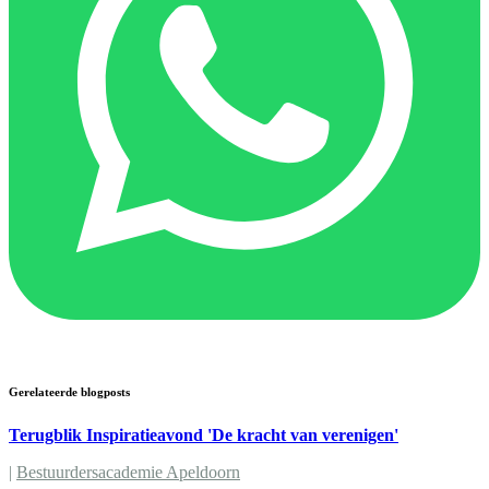
Gerelateerde blogposts
Terugblik Inspiratieavond 'De kracht van verenigen'
|
Bestuurdersacademie Apeldoorn