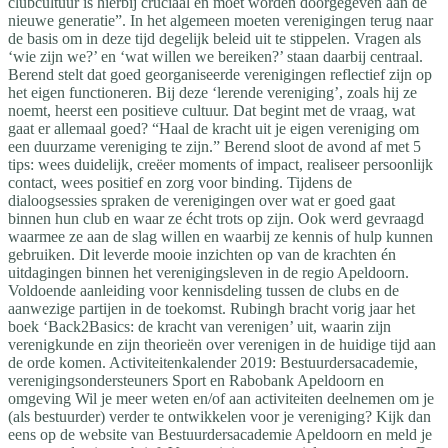
clubcultuur is hierbij cruciaal en moet worden doorgegeven aan de
nieuwe generatie”. In het algemeen moeten verenigingen terug naar
de basis om in deze tijd degelijk beleid uit te stippelen. Vragen als
‘wie zijn we?’ en ‘wat willen we bereiken?’ staan daarbij centraal.
Berend stelt dat goed georganiseerde verenigingen reflectief zijn op
het eigen functioneren. Bij deze ‘lerende vereniging’, zoals hij ze
noemt, heerst een positieve cultuur. Dat begint met de vraag, wat
gaat er allemaal goed? “Haal de kracht uit je eigen vereniging om
een duurzame vereniging te zijn.” Berend sloot de avond af met 5
tips: wees duidelijk, creëer moments of impact, realiseer persoonlijk
contact, wees positief en zorg voor binding. Tijdens de
dialoogsessies spraken de verenigingen over wat er goed gaat
binnen hun club en waar ze écht trots op zijn. Ook werd gevraagd
waarmee ze aan de slag willen en waarbij ze kennis of hulp kunnen
gebruiken. Dit leverde mooie inzichten op van de krachten én
uitdagingen binnen het verenigingsleven in de regio Apeldoorn.
Voldoende aanleiding voor kennisdeling tussen de clubs en de
aanwezige partijen in de toekomst. Rubingh bracht vorig jaar het
boek ‘Back2Basics: de kracht van verenigen’ uit, waarin zijn
verenigkunde en zijn theorieën over verenigen in de huidige tijd aan
de orde komen. Activiteitenkalender 2019: Bestuurdersacademie,
verenigingsondersteuners Sport en Rabobank Apeldoorn en
omgeving Wil je meer weten en/of aan activiteiten deelnemen om je
(als bestuurder) verder te ontwikkelen voor je vereniging? Kijk dan
eens op de website van Bestuurdersacademie Apeldoorn en meld je