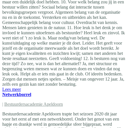
maar een duidelijk doel hebben. 10. Voor welk belang zou jij in een
bestuur willen zitten? Sociaal belang dat interactie tussen
bevolkingsgroepen vergroot. Algemeen belang van de organisatie
nu en in de toekomst. Versterken en uitbreiden als het kan.
Gemeenschappelijk belang voor cultuur. Overdracht van kennis.
Mensen laten genieten in de natuur. 11. Hoe leuk is het denk je om
invloed te kunnen uitoefenen als bestuurder? Heel leuk en zinvol. Ik
weet niet of ’t zo leuk is. Maar nodig/van belang wel. De
kunst/uitdaging op welke manier je dit doet. Leider. Het geeft voor
jezelf en de organisatie meerwaarde als het doel wordt bereikt. Je
kunt je eigen kwaliteiten en inzichten kwijt; samen met anderen het
beste resultaat neerzetten. Geeft voldoening! 12. Is besturen nog van
deze tijd? Zo nee, wat is dan het alternatief? Ja, met structuur en
begrenzing weten mensen wat ze kunnen doen en vinden dat nog
leuk ook. Helpt als er iets mis gaat in de club. Of ideeën bedenken.
Zorgen dat mensen netjes spelen. – Meisje van ongeveer 12 jaar. Ja,
zelfs een gezin kan niet zonder besturing.
Lees meer
Netwerkborrel
|
Bestuurdersacademie Apeldoorn
Bestuurdersacademie Apeldoorn trapte het seizoen 2020 dit jaar
voor het eerst af met een netwerkborrel. Onder het genot van een
hapje en drankje werd in gemoedelijke sfeer bijgepraat, werd