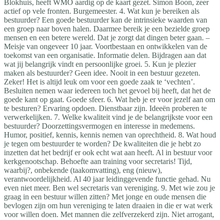
Blokhuis, heeft WMO aardig op de kaart gezet. Simon Boon, zeer
actief op vele fronten. Burgemeester. 4. Wat kun je bereiken als
bestuurder? Een goede bestuurder kan de intrinsieke waarden van
een groep naar boven halen. Daarmee bereik je een bezielde groep
mensen en een betere wereld. Dat je zorgt dat dingen beter gaan. –
Meisje van ongeveer 10 jaar. Voortbestaan en ontwikkelen van de
toekomst van een organisatie. Informatie delen. Bijdragen aan dat
wat jij belangrijk vindt en persoonlijke groei. 5. Kun je plezier
maken als bestuurder? Geen idee. Nooit in een bestuur gezeten.
Zeker! Het is altijd leuk om voor een goede zaak te ‘vechten’.
Besluiten nemen waar iedereen toch het gevoel bij heeft, dat het de
goede kant op gaat. Goede sfeer. 6. Wat heb je er voor jezelf aan om
te besturen? Ervaring opdoen. Dienstbaar zijn. Ideeën proberen te
verwerkelijken. 7. Welke kwaliteit vind je de belangrijkste voor een
bestuurder? Doorzettingsvermogen en interesse in medemens.
Humor, positief, kennis, kennis nemen van oprechtheid. 8. Wat houd
je tegen om bestuurder te worden? De kwaliteiten die je hebt zo
inzetten dat het bedrijf er ook echt wat aan heeft. Al in bestuur voor
kerkgenootschap. Behoefte aan training voor secretaris! Tijd,
waarbij?, onbekende (taakomvatting), eng (nieuw),
verantwoordelijkheid. Al 40 jaar leidinggevende functie gehad. Nu
even niet meer. Ben wel secretaris van vereniging. 9. Met wie zou je
graag in een bestuur willen zitten? Met jonge en oude mensen die
bevlogen zijn om hun vereniging te laten draaien in die er wat werk
voor willen doen. Met mannen die zelfverzekerd zijn. Niet arrogant,