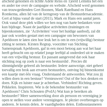
afscheid genomen en lichtte Adèle Reiss en Tjeerd Lemstra het één
en ander toe over de campagne en website. Afscheid werd genomen
van trouwgedienden Gert Boonen, Mark Ratelband en Hans
Romkema, allen lid van de kerngroep van de Bestuurdersacademie.
Gert al bijna vanaf de start (2011), Mark en Hans een aantal jaren.
Ook vanaf deze plek willen we hen nog van harte bedanken voor
kun bijdrage. Naast de jaarlijkse activiteiten (trainingen en
bijeenkomsten, zie ‘Activiteiten’ voor het huidige aanbod), zal dit
jaar ook worden gestart met een campagne om bewoners van
Apeldoorn te laten zien hoe leuk het is om in een (vrijwillig) bestuur
zitting te nemen. Kirsten Regtop, voorzitter van Stichting
Samenspraak Apeldoorn, gaf in een mooi betoog aan wat het haar
heeft gebracht om op relatief jonge leeftijd al onderdeel uit te maken
van een vrijwillig bestuur. En passant aangevend dat ook haar
stichting nog op zoek is naar een bestuurslid . Precies dit
slimmigheidje geleerd als bestuurder. Iedere aanwezige, niet geheel
toevallig een brok aan ervaren bestuurders, ontving bij binnenkomst
een kaartje met één vraag. Onderstaand de antwoorden. Wat zou jij
willen doen in een bestuur? Vernieuwen! Out of the box denken en
doen. Kijk en luister naar je achterban. Verbinden! Richting geven.
Prikkelen. Inspireren. Wie is de bekendste bestuurder van
Apeldoorn? Chris Schouten (PvdA) Wat kun je bereiken als
bestuurder? Meer samenwerking door als persoon en vereniging je
open te stellen voor andere verenigingen. Je plezier overbrengen op
anderen. Je kennis delen. Je vaardigheden delen. Enthousiasmeren