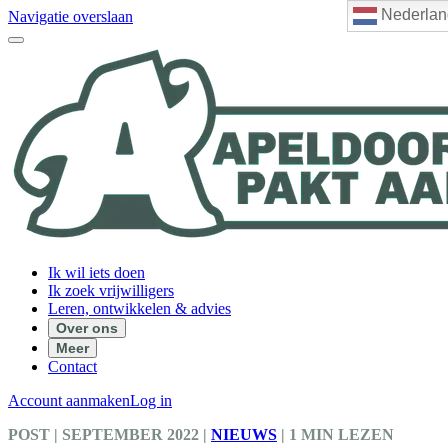
Nederlan
Navigatie overslaan
Ik wil iets doen
Ik zoek vrijwilligers
Leren, ontwikkelen & advies
Over ons
Meer
Contact
Account aanmaken
Log in
POST
| SEPTEMBER 2022
|
NIEUWS
|
1 MIN LEZEN