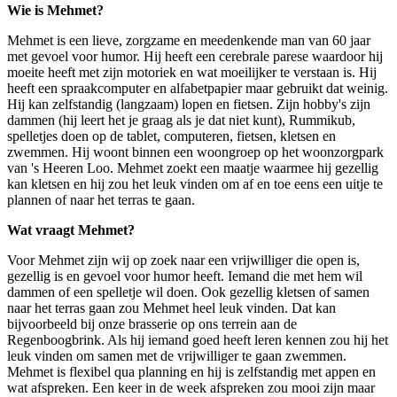
Wie is Mehmet?
Mehmet is een lieve, zorgzame en meedenkende man van 60 jaar
met gevoel voor humor. Hij heeft een cerebrale parese waardoor hij
moeite heeft met zijn motoriek en wat moeilijker te verstaan is. Hij
heeft een spraakcomputer en alfabetpapier maar gebruikt dat weinig.
Hij kan zelfstandig (langzaam) lopen en fietsen. Zijn hobby's zijn
dammen (hij leert het je graag als je dat niet kunt), Rummikub,
spelletjes doen op de tablet, computeren, fietsen, kletsen en
zwemmen. Hij woont binnen een woongroep op het woonzorgpark
van 's Heeren Loo. Mehmet zoekt een maatje waarmee hij gezellig
kan kletsen en hij zou het leuk vinden om af en toe eens een uitje te
plannen of naar het terras te gaan.
Wat vraagt Mehmet?
Voor Mehmet zijn wij op zoek naar een vrijwilliger die open is,
gezellig is en gevoel voor humor heeft. Iemand die met hem wil
dammen of een spelletje wil doen. Ook gezellig kletsen of samen
naar het terras gaan zou Mehmet heel leuk vinden. Dat kan
bijvoorbeeld bij onze brasserie op ons terrein aan de
Regenboogbrink. Als hij iemand goed heeft leren kennen zou hij het
leuk vinden om samen met de vrijwilliger te gaan zwemmen.
Mehmet is flexibel qua planning en hij is zelfstandig met appen en
wat afspreken. Een keer in de week afspreken zou mooi zijn maar