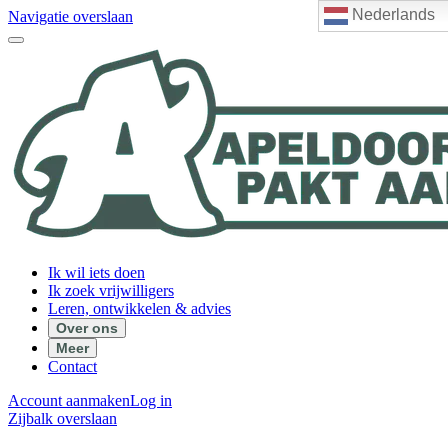
Nederlands
Navigatie overslaan
Ik wil iets doen
Ik zoek vrijwilligers
Leren, ontwikkelen & advies
Over ons
Meer
Contact
Account aanmaken
Log in
Zijbalk overslaan