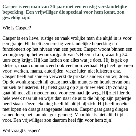
Casper is een man van 26 jaar met een ernstig verstandelijke
beperking. Een vrijwilliger die speciaal voor hem komt, zou
geweldig zijn!
Wie is Casper?
Casper is een lieve, rustige en vaak vrolijke man die altijd in is voor
een grapje. Hij heeft een ernstig verstandelijke beperking en
functioneert op het niveau van een peuter. Casper woont binnen een
woongroep op het woonzorgpark van 's Heeren Loo, waar hij 24-
uurs zorg krijgt. Hij kan lachen om alles wat je doet. Hij is gek op
kletsen, maar communiceert ook veel non-verbaal. Hij heeft gebaren
voor; werken, mama, autorijden, vieze luier, niet luisteren enz.
Casper heeft autisme en verwerkt de prikkels anders dan wij doen.
Op de woning speelt hij graag met zijn muntjes en houdt ervan om
muziek te luisteren. Hij fietst graag op zijn driewieler. Op zondag
gaat hij met zijn moeder mee voor een nachtje weg, Hij ziet hier de
hele week naar uit en wijst dan naar de auto die hij op zijn papiertje
heeft staan. Deze tekening heeft hij altijd bij zich. Hij heeft moeite
met lopen en draagt aangepaste laarzen. Casper gaat graag dingen
samendoen, het kan niet gek genoeg. Maar hier is niet altijd tijd
voor. Een vrijwilliger zou daarom heel fijn voor hem zijn!
Wat vraagt Casper?