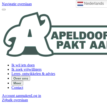
Nederlands
Navigatie overslaan
Ik wil iets doen
Ik zoek vrijwilligers
Leren, ontwikkelen & advies
Over ons
Meer
Contact
Account aanmaken
Log in
Zijbalk overslaan