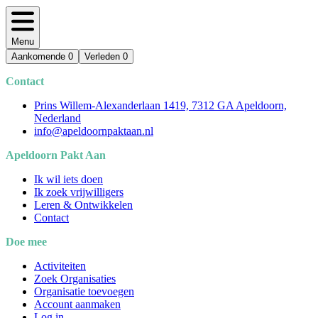
Menu
Aankomende
0
Verleden
0
Contact
Prins Willem-Alexanderlaan 1419, 7312 GA Apeldoorn,
Nederland
info@apeldoornpaktaan.nl
Apeldoorn Pakt Aan
Ik wil iets doen
Ik zoek vrijwilligers
Leren & Ontwikkelen
Contact
Doe mee
Activiteiten
Zoek Organisaties
Organisatie toevoegen
Account aanmaken
Log in