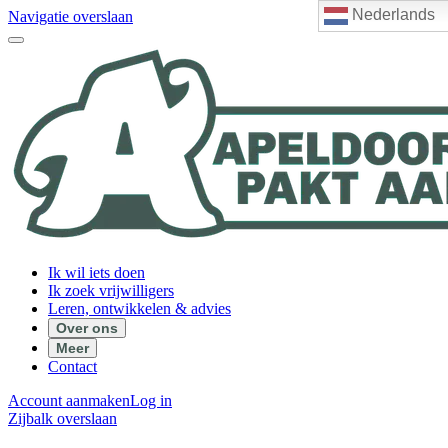
Nederlands
Navigatie overslaan
Ik wil iets doen
Ik zoek vrijwilligers
Leren, ontwikkelen & advies
Over ons
Meer
Contact
Account aanmaken
Log in
Zijbalk overslaan