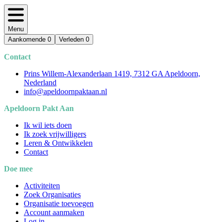
Menu
Aankomende
0
Verleden
0
Contact
Prins Willem-Alexanderlaan 1419, 7312 GA Apeldoorn,
Nederland
info@apeldoornpaktaan.nl
Apeldoorn Pakt Aan
Ik wil iets doen
Ik zoek vrijwilligers
Leren & Ontwikkelen
Contact
Doe mee
Activiteiten
Zoek Organisaties
Organisatie toevoegen
Account aanmaken
Log in