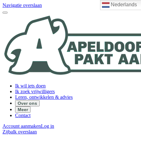
Nederlands
Navigatie overslaan
Ik wil iets doen
Ik zoek vrijwilligers
Leren, ontwikkelen & advies
Over ons
Meer
Contact
Account aanmaken
Log in
Zijbalk overslaan