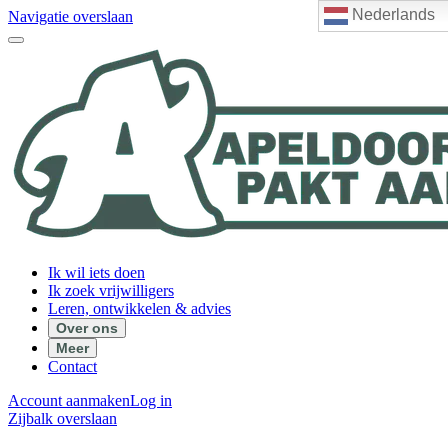
Nederlands
Navigatie overslaan
Ik wil iets doen
Ik zoek vrijwilligers
Leren, ontwikkelen & advies
Over ons
Meer
Contact
Account aanmaken
Log in
Zijbalk overslaan