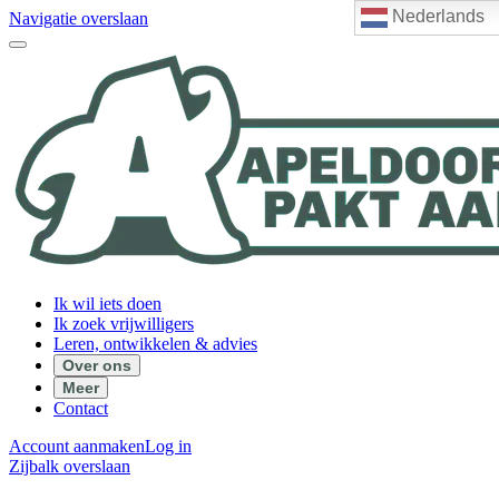
Nederlands
Navigatie overslaan
Ik wil iets doen
Ik zoek vrijwilligers
Leren, ontwikkelen & advies
Over ons
Meer
Contact
Account aanmaken
Log in
Zijbalk overslaan