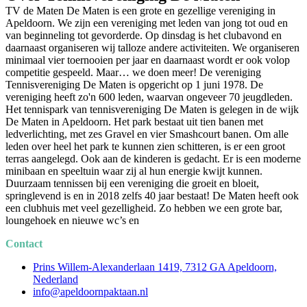
TV de Maten De Maten is een grote en gezellige vereniging in
Apeldoorn. We zijn een vereniging met leden van jong tot oud en
van beginneling tot gevorderde. Op dinsdag is het clubavond en
daarnaast organiseren wij talloze andere activiteiten. We organiseren
minimaal vier toernooien per jaar en daarnaast wordt er ook volop
competitie gespeeld. Maar… we doen meer! De vereniging
Tennisvereniging De Maten is opgericht op 1 juni 1978. De
vereniging heeft zo'n 600 leden, waarvan ongeveer 70 jeugdleden.
Het tennispark van tennisvereniging De Maten is gelegen in de wijk
De Maten in Apeldoorn. Het park bestaat uit tien banen met
ledverlichting, met zes Gravel en vier Smashcourt banen. Om alle
leden over heel het park te kunnen zien schitteren, is er een groot
terras aangelegd. Ook aan de kinderen is gedacht. Er is een moderne
minibaan en speeltuin waar zij al hun energie kwijt kunnen.
Duurzaam tennissen bij een vereniging die groeit en bloeit,
springlevend is en in 2018 zelfs 40 jaar bestaat! De Maten heeft ook
een clubhuis met veel gezelligheid. Zo hebben we een grote bar,
loungehoek en nieuwe wc’s en
Contact
Prins Willem-Alexanderlaan 1419, 7312 GA Apeldoorn,
Nederland
info@apeldoornpaktaan.nl