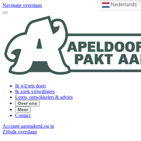
Nederlands
Navigatie overslaan
Ik wil iets doen
Ik zoek vrijwilligers
Leren, ontwikkelen & advies
Over ons
Meer
Contact
Account aanmaken
Log in
Zijbalk overslaan