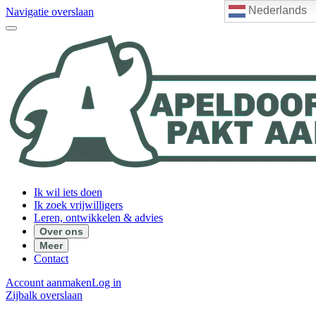
Nederlands
Navigatie overslaan
Ik wil iets doen
Ik zoek vrijwilligers
Leren, ontwikkelen & advies
Over ons
Meer
Contact
Account aanmaken
Log in
Zijbalk overslaan