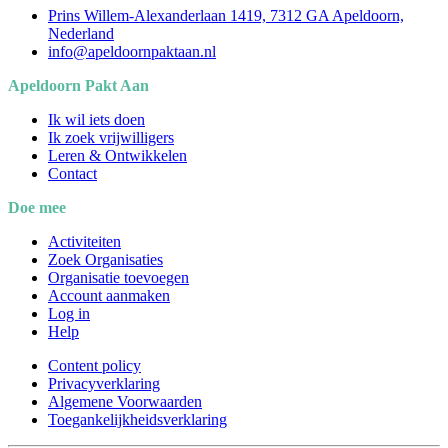
Prins Willem-Alexanderlaan 1419, 7312 GA Apeldoorn,
Nederland
info@apeldoornpaktaan.nl
Apeldoorn Pakt Aan
Ik wil iets doen
Ik zoek vrijwilligers
Leren & Ontwikkelen
Contact
Doe mee
Activiteiten
Zoek Organisaties
Organisatie toevoegen
Account aanmaken
Log in
Help
Content policy
Privacyverklaring
Algemene Voorwaarden
Toegankelijkheidsverklaring