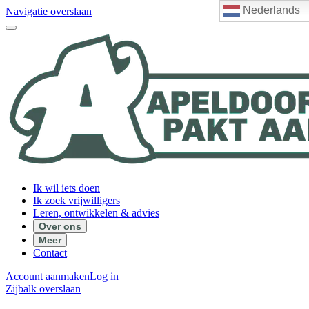
Nederlands
Navigatie overslaan
Ik wil iets doen
Ik zoek vrijwilligers
Leren, ontwikkelen & advies
Over ons
Meer
Contact
Account aanmaken
Log in
Zijbalk overslaan