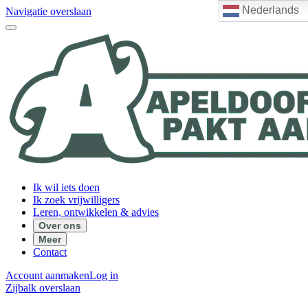
Nederlands
Navigatie overslaan
Ik wil iets doen
Ik zoek vrijwilligers
Leren, ontwikkelen & advies
Over ons
Meer
Contact
Account aanmaken
Log in
Zijbalk overslaan