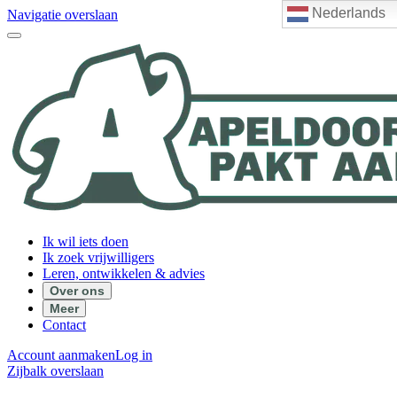
Nederlands
Navigatie overslaan
Ik wil iets doen
Ik zoek vrijwilligers
Leren, ontwikkelen & advies
Over ons
Meer
Contact
Account aanmaken
Log in
Zijbalk overslaan