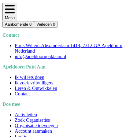
Menu
Aankomende
0
Verleden
0
Contact
Prins Willem-Alexanderlaan 1419, 7312 GA Apeldoorn,
Nederland
info@apeldoornpaktaan.nl
Apeldoorn Pakt Aan
Ik wil iets doen
Ik zoek vrijwilligers
Leren & Ontwikkelen
Contact
Doe mee
Activiteiten
Zoek Organisaties
Organisatie toevoegen
Account aanmaken
Log in