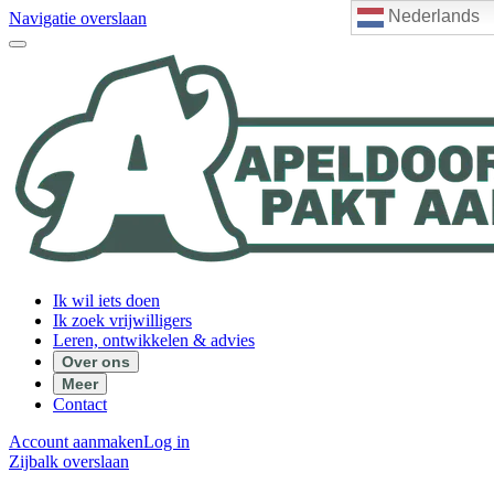
Nederlands
Navigatie overslaan
Ik wil iets doen
Ik zoek vrijwilligers
Leren, ontwikkelen & advies
Over ons
Meer
Contact
Account aanmaken
Log in
Zijbalk overslaan