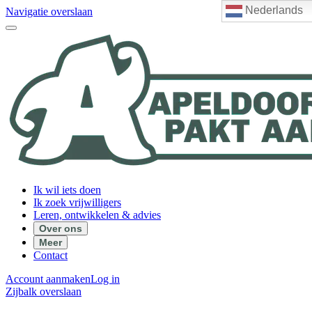
Nederlands
Navigatie overslaan
Ik wil iets doen
Ik zoek vrijwilligers
Leren, ontwikkelen & advies
Over ons
Meer
Contact
Account aanmaken
Log in
Zijbalk overslaan