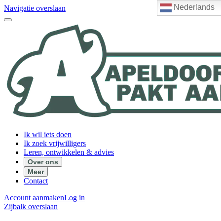
Nederlands
Navigatie overslaan
Ik wil iets doen
Ik zoek vrijwilligers
Leren, ontwikkelen & advies
Over ons
Meer
Contact
Account aanmaken
Log in
Zijbalk overslaan