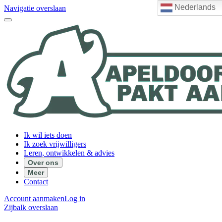
Nederlands
Navigatie overslaan
Ik wil iets doen
Ik zoek vrijwilligers
Leren, ontwikkelen & advies
Over ons
Meer
Contact
Account aanmaken
Log in
Zijbalk overslaan