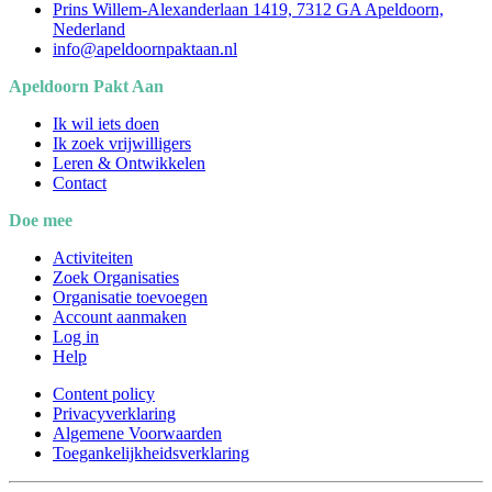
Prins Willem-Alexanderlaan 1419, 7312 GA Apeldoorn,
Nederland
info@apeldoornpaktaan.nl
Apeldoorn Pakt Aan
Ik wil iets doen
Ik zoek vrijwilligers
Leren & Ontwikkelen
Contact
Doe mee
Activiteiten
Zoek Organisaties
Organisatie toevoegen
Account aanmaken
Log in
Help
Content policy
Privacyverklaring
Algemene Voorwaarden
Toegankelijkheidsverklaring