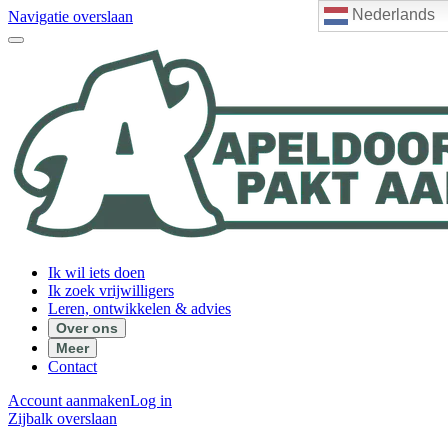
Nederlands
Navigatie overslaan
Ik wil iets doen
Ik zoek vrijwilligers
Leren, ontwikkelen & advies
Over ons
Meer
Contact
Account aanmaken
Log in
Zijbalk overslaan