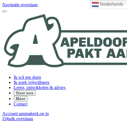
Nederlands
Navigatie overslaan
Ik wil iets doen
Ik zoek vrijwilligers
Leren, ontwikkelen & advies
Over ons
Meer
Contact
Account aanmaken
Log in
Zijbalk overslaan