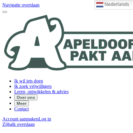
Nederlands
Navigatie overslaan
Ik wil iets doen
Ik zoek vrijwilligers
Leren, ontwikkelen & advies
Over ons
Meer
Contact
Account aanmaken
Log in
Zijbalk overslaan