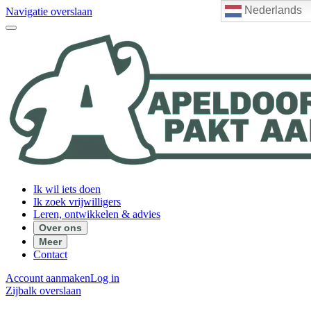
Nederlands
Navigatie overslaan
Ik wil iets doen
Ik zoek vrijwilligers
Leren, ontwikkelen & advies
Over ons
Meer
Contact
Account aanmaken
Log in
Zijbalk overslaan