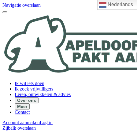
Nederlands
Navigatie overslaan
Ik wil iets doen
Ik zoek vrijwilligers
Leren, ontwikkelen & advies
Over ons
Meer
Contact
Account aanmaken
Log in
Zijbalk overslaan