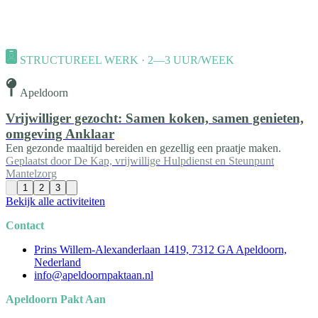
STRUCTUREEL WERK · 2—3 UUR/WEEK
Apeldoorn
Vrijwilliger gezocht: Samen koken, samen genieten,
omgeving Anklaar
Een gezonde maaltijd bereiden en gezellig een praatje maken.
Geplaatst door
De Kap, vrijwillige Hulpdienst en Steunpunt
Mantelzorg
1
2
3
Bekijk alle activiteiten
Contact
Prins Willem-Alexanderlaan 1419, 7312 GA Apeldoorn,
Nederland
info@apeldoornpaktaan.nl
Apeldoorn Pakt Aan