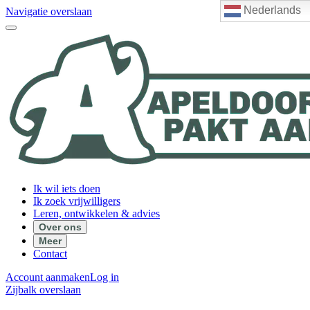
Nederlands
Navigatie overslaan
Ik wil iets doen
Ik zoek vrijwilligers
Leren, ontwikkelen & advies
Over ons
Meer
Contact
Account aanmaken
Log in
Zijbalk overslaan